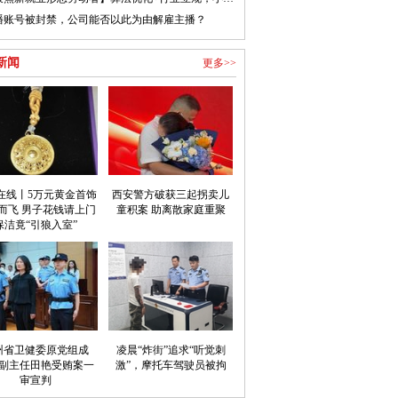
播账号被封禁，公司能否以此为由解雇主播？
新闻
更多>>
在线丨5万元黄金首饰
西安警方破获三起拐卖儿
而飞 男子花钱请上门
童积案 助离散家庭重聚
保洁竟“引狼入室”
州省卫健委原党组成
凌晨“炸街”追求“听觉刺
副主任田艳受贿案一
激”，摩托车驾驶员被拘
审宣判