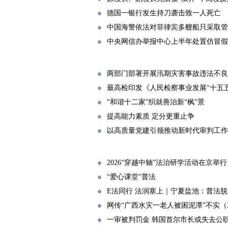
德国一银行发生持刀袭击致一人死亡
中国海警依法对菲律宾多艘船只采取管
中央网信办举报中心上半年处置仿冒假冒
两部门部署开展汛期灾害事故违法不良
最高检印发《人民检察事业发展“十五
“和谐十二家”织就善治新“枫”景
提高能力素质 定分更重止争
以高质量党建引领推动新时代审判工作
2026“穿越中轴”法治研学活动在京举
“爱心课堂”普法
E法同行 法润塞上｜宁夏盐池：普法脱
网传“广西水灾一老人被困泥潭”不实（202
一审被判罚金 韩国首尔市长或失去公