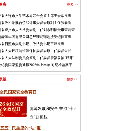
倡廉
更多>>
宁省大连市文学艺术界联合会原主席王会军被查
河南省政协港澳台侨和外事委员会原副主任张春香接受纪律审查和监察调查
州省遵义市人大常委会副主任刘东明接受审查调查
湖南能源集团有限公司总经理胡瑞连接受纪律审查和监察调查
东省日照市委副书记、政法委书记王峰被查
河南省人大环境与资源保护委员会原主任委员朱长青被开除党籍
东省人大法制委员会原副主任委员唐福泉被“双开”
中央纪委国家监委通报2026年上半年 对纪检监察干部监督检查审查调查情况
专题
更多>>
26全民国家安全教育日
统筹发展和安全 护航“十五
五”新征程
十五五”·民生里的“法”宝