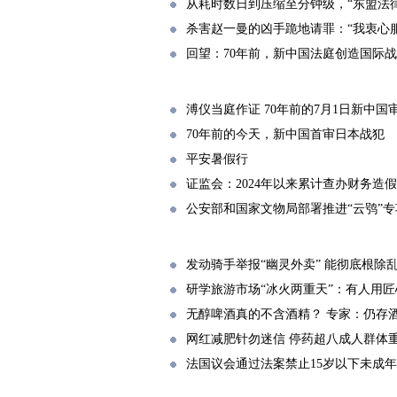
从耗时数日到压缩至分钟级，“东盟法
杀害赵一曼的凶手跪地请罪：“我衷心
回望：70年前，新中国法庭创造国际
溥仪当庭作证 70年前的7月1日新中
70年前的今天，新中国首审日本战犯
平安暑假行
证监会：2024年以来累计查办财务造假
公安部和国家文物局部署推进“云鸮”
发动骑手举报“幽灵外卖” 能彻底根除
研学旅游市场“冰火两重天”：有人用匠
无醇啤酒真的不含酒精？ 专家：仍存
网红减肥针勿迷信 停药超八成人群体
法国议会通过法案禁止15岁以下未成