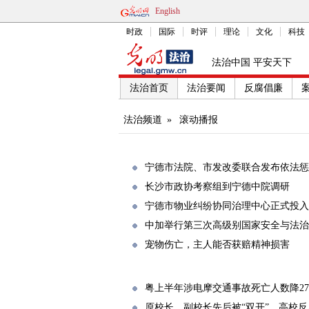
English
时政
国际
时评
理论
文化
科技
法治中国 平安天下
法治首页
法治要闻
反腐倡廉
法治频道
»
滚动播报
宁德市法院、市发改委联合发布依法惩
长沙市政协考察组到宁德中院调研
宁德市物业纠纷协同治理中心正式投入
中加举行第三次高级别国家安全与法治
宠物伤亡，主人能否获赔精神损害
粤上半年涉电摩交通事故死亡人数降27.
原校长、副校长先后被“双开”，高校