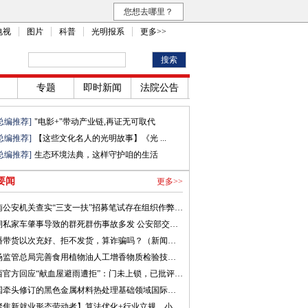
您想去哪里？
电视
图片
科普
光明报系
更多>>
专题
即时新闻
法院公告
总编推荐]
"电影+"带动产业链,再证无可取代
总编推荐]
【这些文化名人的光明故事】《光 ...
总编推荐]
生态环境法典，这样守护咱的生活
要闻
更多>>
河南公安机关查实“三支一扶”招募笔试存在组织作弊犯罪行为
近期私家车肇事导致的群死群伤事故多发 公安部交管局发布提示
直播带货以次充好、拒不发货，算诈骗吗？（新闻看法）
市场监管总局完善食用植物油人工增香物质检验技术 遏制非法添加行为
山西官方回应“献血屋避雨遭拒”：门未上锁，已批评教育涉事人员
我国牵头修订的黑色金属材料热处理基础领域国际标准发布
【聚焦新就业形态劳动者】算法优化+行业立规，小哥奔波之路能否更安稳？