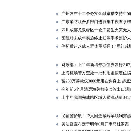
广州发布十二条务实金融举措支持生物
广东消防联合多部门进行集中夜查 排查
四川成都龙泉驿区一仓库发生火灾无人
医院对未成年实施终止妊娠手术监护人
停药后超八成人群体重反弹！“网红减
财政部：上半年新增专项债券发行2.0
上海机场警方查处一批利用虚假定位骗
骗250万善款仅3000元用在狗身上 
今年前6个月清远海关检疫监管出口观赏
上半年我国完成跨区域人员流动量341.
民辅警护航！12只回迁藏羚羊顺利穿越1
美法庭宣布定于明年6月开审马杜罗案