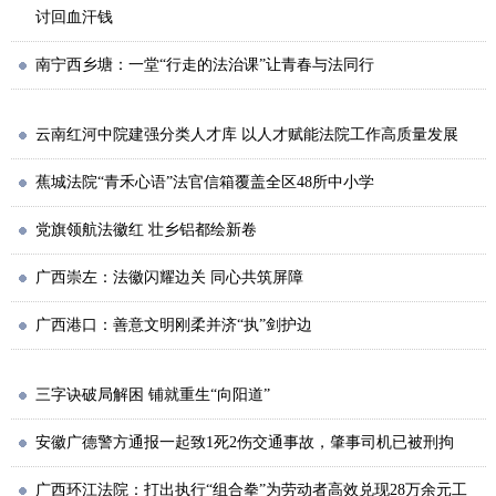
讨回血汗钱
南宁西乡塘：一堂“行走的法治课”让青春与法同行
云南红河中院建强分类人才库 以人才赋能法院工作高质量发展
蕉城法院“青禾心语”法官信箱覆盖全区48所中小学
党旗领航法徽红 壮乡铝都绘新卷
广西崇左：法徽闪耀边关 同心共筑屏障
广西港口：善意文明刚柔并济“执”剑护边
三字诀破局解困 铺就重生“向阳道”
安徽广德警方通报一起致1死2伤交通事故，肇事司机已被刑拘
广西环江法院：打出执行“组合拳”为劳动者高效兑现28万余元工