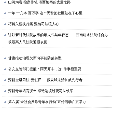
山河为卷 检察作笔 湘西检察的丈量之路
十年 十几本 百万字 这个民警把社区刻在了心里
巧解欠薪执行案 温情司法暖人心
讲好新时代法院故事的烟火气与年轻态——云南建水法院综合办
获最高人民法院通报表扬
甘肃推动治理欠薪向事前防范转型
公安交管部门提醒：雨天开车，这5件事很重要
深耕金融司法“责任田”，做泉城法治护航先行者
深耕青年培育沃土 锻造边境过硬司法铁军
第六届“全社会反诈青年在行动”宣传活动在京举办