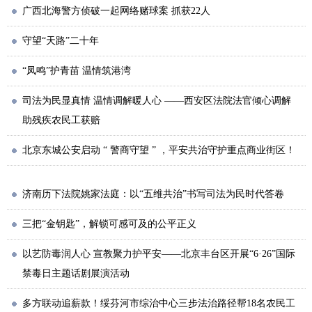
广西北海警方侦破一起网络赌球案 抓获22人
守望“天路”二十年
“凤鸣”护青苗 温情筑港湾
司法为民显真情 温情调解暖人心 ——西安区法院法官倾心调解
助残疾农民工获赔
北京东城公安启动 “ 警商守望 ” ，平安共治守护重点商业街区！
济南历下法院姚家法庭：以“五维共治”书写司法为民时代答卷
三把“金钥匙”，解锁可感可及的公平正义
以艺防毒润人心 宣教聚力护平安——北京丰台区开展“6·26”国际
禁毒日主题话剧展演活动
多方联动追薪款！绥芬河市综治中心三步法治路径帮18名农民工