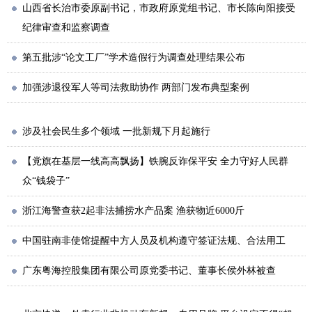
山西省长治市委原副书记，市政府原党组书记、市长陈向阳接受
纪律审查和监察调查
第五批涉“论文工厂”学术造假行为调查处理结果公布
加强涉退役军人等司法救助协作 两部门发布典型案例
涉及社会民生多个领域 一批新规下月起施行
【党旗在基层一线高高飘扬】铁腕反诈保平安 全力守好人民群
众“钱袋子”
浙江海警查获2起非法捕捞水产品案 渔获物近6000斤
中国驻南非使馆提醒中方人员及机构遵守签证法规、合法用工
广东粤海控股集团有限公司原党委书记、董事长侯外林被查