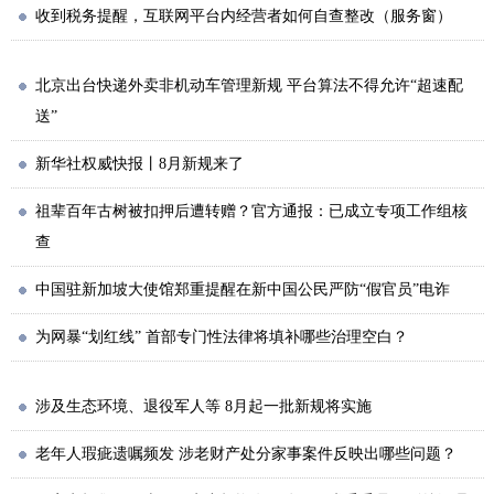
收到税务提醒，互联网平台内经营者如何自查整改（服务窗）
北京出台快递外卖非机动车管理新规 平台算法不得允许“超速配
送”
新华社权威快报丨8月新规来了
祖辈百年古树被扣押后遭转赠？官方通报：已成立专项工作组核
查
中国驻新加坡大使馆郑重提醒在新中国公民严防“假官员”电诈
为网暴“划红线” 首部专门性法律将填补哪些治理空白？
涉及生态环境、退役军人等 8月起一批新规将实施
老年人瑕疵遗嘱频发 涉老财产处分家事案件反映出哪些问题？