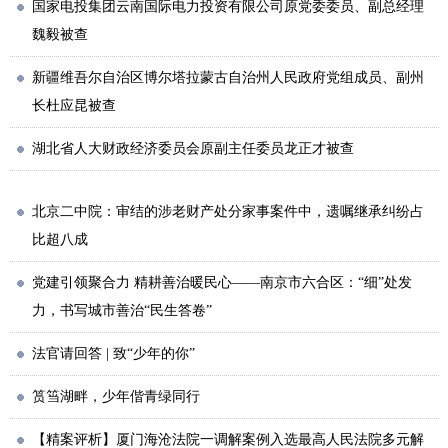
国家电投集团云南国际电力投资有限公司原党委委员、副总经理
魏毅被查
新疆维吾尔自治区博尔塔拉蒙古自治州人民政府党组成员、副州
长杜应昆被查
湖北省人大财政经济委员会原副主任委员龙正才被查
北京二中院：审结的涉老财产处分家事案件中，遗嘱继承纠纷占
比超八成
党建引领聚合力 精耕善治暖民心——南京市六合区：“细”处发
力，书写城市善治“民生答卷”
法官请回答 | 致“少年的你”
筼筜湖畔，少年偕青绿同行
【精案评析】厦门海沧法院一调解案例入选最高人民法院多元解