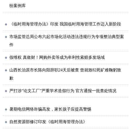
纷案例库
《临时用海管理办法》印发 我国临时用海管理工作迈入新阶段
市场监管总局公布六起市场化活动违法违规行为专项整治典型案
件
假维权 真敛财！网购外卖等成为牟利性索赔多发场域
山西长治原市长陈向阳辞职24天后被查 曾就致82死矿难鞠躬致
歉
严打涉“论文工厂”严重学术造假行为 官方通报一批查处情况
暑期电信网络诈骗高发，家长孩子应提高警惕
自然资源部修订印发《临时用海管理办法》