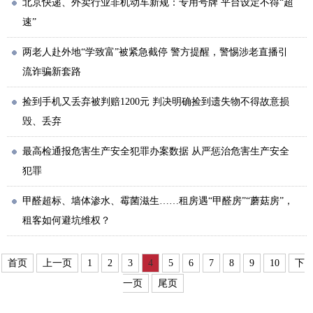
北京快递、外卖行业非机动车新规：专用号牌 平台设定不得“超
速”
两老人赴外地“学致富”被紧急截停 警方提醒，警惕涉老直播引
流诈骗新套路
捡到手机又丢弃被判赔1200元 判决明确捡到遗失物不得故意损
毁、丢弃
最高检通报危害生产安全犯罪办案数据 从严惩治危害生产安全
犯罪
甲醛超标、墙体渗水、霉菌滋生……租房遇“甲醛房”“蘑菇房”，
租客如何避坑维权？
首页
上一页
1
2
3
4
5
6
7
8
9
10
下
一页
尾页