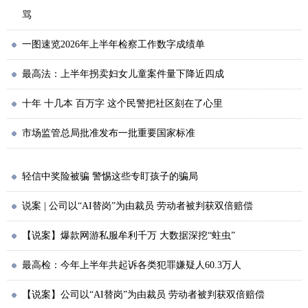
骂
一图速览2026年上半年检察工作数字成绩单
最高法：上半年拐卖妇女儿童案件量下降近四成
十年 十几本 百万字 这个民警把社区刻在了心里
市场监管总局批准发布一批重要国家标准
轻信中奖险被骗 警惕这些专盯孩子的骗局
说案 | 公司以“AI替岗”为由裁员 劳动者被判获双倍赔偿
【说案】爆款网游私服牟利千万 大数据深挖“蛀虫”
最高检：今年上半年共起诉各类犯罪嫌疑人60.3万人
【说案】公司以“AI替岗”为由裁员 劳动者被判获双倍赔偿