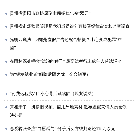
贵州省贵阳市政协原副主席杨仁忠被“双开”
贵州省市场监督管理局党组成员徐刘蔚接受纪律审查和监察调查
光明云说法 | 明知是虚假广告还配合拍摄？小心变成犯罪“帮
凶”！
在雨林深处播撒“法治的种子” 最高法举行未成年人普法活动
为“银发就业者”解除后顾之忧（金台锐评）
“付费远程实习” 小心背后藏陷阱（以案说法）
真相来了丨拼接旧视频、盗用外地素材 散布虚假灾情人员被依
法处罚
恋爱转账备注“自愿赠与” 分手后女方被判返还118万余元