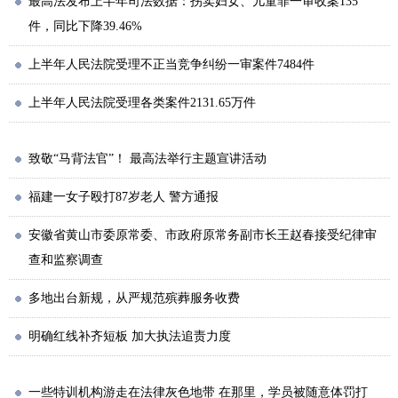
最高法发布上半年司法数据：拐卖妇女、儿童罪一审收案135
件，同比下降39.46%
上半年人民法院受理不正当竞争纠纷一审案件7484件
上半年人民法院受理各类案件2131.65万件
致敬“马背法官”！ 最高法举行主题宣讲活动
福建一女子殴打87岁老人 警方通报
安徽省黄山市委原常委、市政府原常务副市长王赵春接受纪律审
查和监察调查
多地出台新规，从严规范殡葬服务收费
明确红线补齐短板 加大执法追责力度
一些特训机构游走在法律灰色地带 在那里，学员被随意体罚打