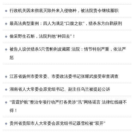
行政机关因未彻底灭除外来入侵物种，被法院责令继续履职
最高法典型案例：四人为满足“口腹之欲”，猎杀东方白鹳获刑
偷采野生石斛，法院判他“种回去”！
被告人设伏猎杀5只雪豹剥皮藏匿 法院：情节特别严重，依法严
惩
江苏省扬州市委常委、市委政法委书记张耀武接受审查调查
湖南省人大常委会原党组书记、副主任乌兰被提起公诉
“雷霆护航”整治专项行动严打各类涉“汛”网络谣言 法律红线碰不
得！
贵州省贵阳市人大常委会原党组书记聂雪松被“双开”