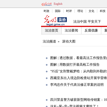
English
时政
国际
时评
理论
文化
科技
法治中国 平安天下
法治首页
法治要闻
反腐倡廉
法治频道
»
滚动大图
图解 | 透过数据，看最高法工作报告
图解 | 用数据打开最高检工作报告
“95后”女刑警戴梦晗：从内勤到外勤的
西藏亚东出入境边防检查站开展学雷锋
李鸿忠作关于代表法修正草案的说明
四川荣县警方破获新型网络传销案：10
这长~尾~音~普法视频太魔性了！