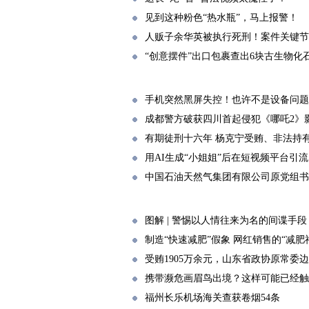
见到这种粉色“热水瓶”，马上报警！
人贩子余华英被执行死刑！案件关键节
“创意摆件”出口包裹查出6块古生物化
手机突然黑屏失控！也许不是设备问题
成都警方破获四川首起侵犯《哪吒2》
有期徒刑十六年 杨克宁受贿、非法持
用AI生成“小姐姐”后在短视频平台引流
中国石油天然气集团有限公司原党组书
图解 | 警惕以人情往来为名的间谍手段
制造“快速减肥”假象 网红销售的“减
受贿1905万余元，山东省政协原常委边
携带濒危画眉鸟出境？这样可能已经触
福州长乐机场海关查获卷烟54条