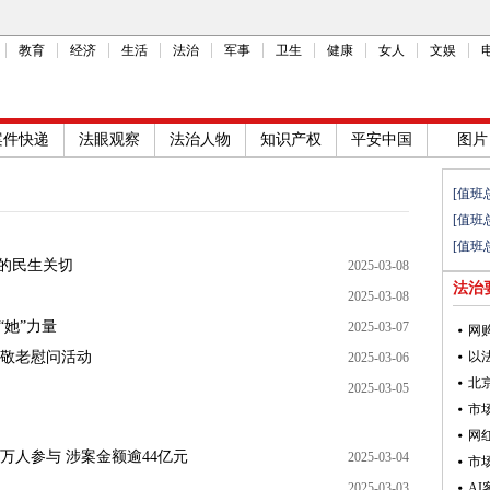
教育
经济
生活
法治
军事
卫生
健康
女人
文娱
案件快递
法眼观察
法治人物
知识产权
平安中国
图片
[值班
[值班
[值班
里的民生关切
2025-03-08
法治
2025-03-08
“她”力量
2025-03-07
网
敬老慰问活动
以
2025-03-06
北
2025-03-05
万人参与 涉案金额逾44亿元
2025-03-04
市
2025-03-03
A