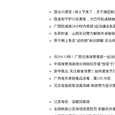
普法小课堂 | 情人节来了，关于婚恋
昏迷前守护52名乘客，大巴司机成植
广西防城港24小时内查获3起涉嫌走私
生死时速：山西长治警方解救外省被挟
男子网上售卖“必吃榜”标识牌匾 非法
共计4.13吨！广西北海海警查获一起
中国海警局南海分局组织开展“惊雷”打
新华视点·关注粮食浪费丨如何避免节日
广州海关查获毒品冰毒，重119.39克
北京迎返程客流最高峰 铁路警方提示
江苏海安：温暖回家路
全国铁路公安加强巡查防范 积极应对