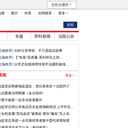
您想去哪里？
电视
图片
科普
光明报系
更多>>
专题
即时新闻
法院公告
总编推荐]
44岁父亲考研，不只是励志故事
总编推荐]
【“筑基”高质量·系列评论之四 ...
总编推荐]
以常态化精准帮扶筑牢边疆民族地 ...
要闻
更多>>
购退货后商家拖延退款，责任谁来担？法院判了
法治重典治理网暴（金台锐评）
京警方破获一起非法抢票案件
市场监管总局公布食品安全监督抽检情况 上半年总体不合格率为2.22% 已针对不合格食品及时开展核查处置
网红全程直播“荒岛改造”被查处 擅自“爆改”无人岛，违法！
场监管总局进一步完善经营者集中委托审查制度
I客服承诺不实怎么办（有问有答）