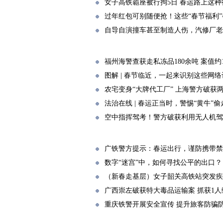
女子高铁霸座被行拘5日 春运路上这
过年红包可别随便抢！这些“春节福利
自导自演撞车甚至制造人伤，汽修厂老
福州海警查获走私冻品180余吨 案值约1
图解 | 春节临近，一起来识别这些网
农宅变身“大牌代工厂” 上海警方破获
法治在线 | 春运正当时，警惕“黄牛”偷走
空中指挥驾考！警方破获利用无人机驾
广铁警方提示：春运出行，谨防携带禁
数字“迷宫”中，如何寻找公平的出口？
（新春走基层）女子韶关高铁站突发疾
广西崇左破获特大毒品运输案 抓获1人缴
重庆铁警开展安全宣传 提升旅客防骗