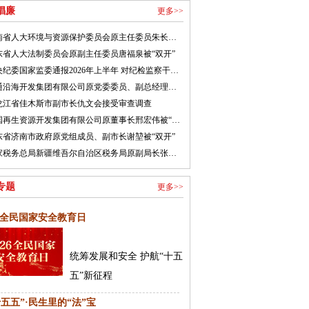
倡廉
更多>>
河南省人大环境与资源保护委员会原主任委员朱长青被开除党籍
东省人大法制委员会原副主任委员唐福泉被“双开”
中央纪委国家监委通报2026年上半年 对纪检监察干部监督检查审查调查情况
南通沿海开发集团有限公司原党委委员、副总经理陈新钧接受纪律审查和监察调查
龙江省佳木斯市副市长仇文会接受审查调查
中国再生资源开发集团有限公司原董事长邢宏伟被“双开”
东省济南市政府原党组成员、副市长谢堃被“双开”
国家税务总局新疆维吾尔自治区税务局原副局长张英俊接受审查调查
专题
更多>>
26全民国家安全教育日
统筹发展和安全 护航“十五
五”新征程
十五五”·民生里的“法”宝