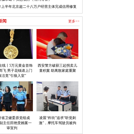
年上半年北京超二十八万户经营主体完成信用修复
新闻
更多>>
在线丨5万元黄金首饰
西安警方破获三起拐卖儿
而飞 男子花钱请上门
童积案 助离散家庭重聚
保洁竟“引狼入室”
州省卫健委原党组成
凌晨“炸街”追求“听觉刺
副主任田艳受贿案一
激”，摩托车驾驶员被拘
审宣判