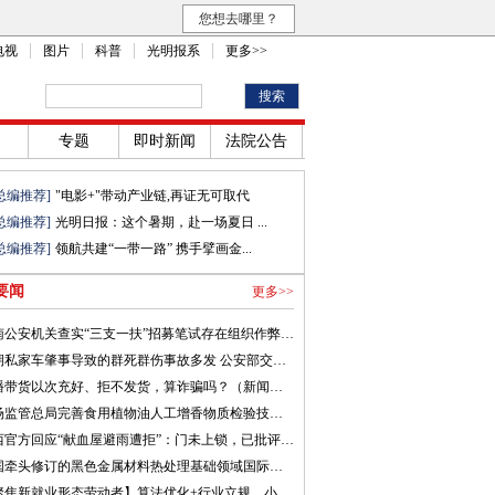
您想去哪里？
电视
图片
科普
光明报系
更多>>
专题
即时新闻
法院公告
总编推荐]
"电影+"带动产业链,再证无可取代
总编推荐]
光明日报：这个暑期，赴一场夏日 ...
总编推荐]
领航共建“一带一路” 携手擘画金...
要闻
更多>>
河南公安机关查实“三支一扶”招募笔试存在组织作弊犯罪行为
近期私家车肇事导致的群死群伤事故多发 公安部交管局发布提示
直播带货以次充好、拒不发货，算诈骗吗？（新闻看法）
市场监管总局完善食用植物油人工增香物质检验技术 遏制非法添加行为
山西官方回应“献血屋避雨遭拒”：门未上锁，已批评教育涉事人员
我国牵头修订的黑色金属材料热处理基础领域国际标准发布
【聚焦新就业形态劳动者】算法优化+行业立规，小哥奔波之路能否更安稳？