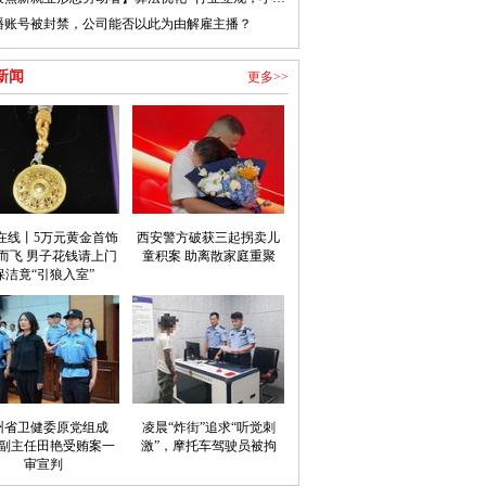
播账号被封禁，公司能否以此为由解雇主播？
新闻
更多>>
在线丨5万元黄金首饰
西安警方破获三起拐卖儿
而飞 男子花钱请上门
童积案 助离散家庭重聚
保洁竟“引狼入室”
州省卫健委原党组成
凌晨“炸街”追求“听觉刺
副主任田艳受贿案一
激”，摩托车驾驶员被拘
审宣判