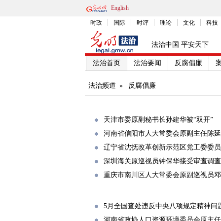
English
时政
国际
时评
理论
文化
科技
法治中国 平安天下
法治首页
法治要闻
反腐倡廉
法治频道
»
反腐倡廉
天津市委原副秘书长孙建华被“双开”
河南省信阳市人大常委会原副主任陈延
辽宁省沈抚改革创新示范区党工委委员
深圳海关原巡视员钟保华接受审查调查
重庆市南川区人大常委会原副巡视员邓
5月全国查处违反中央八项规定精神问题2
河南省政协人口资源环境委员会原主任