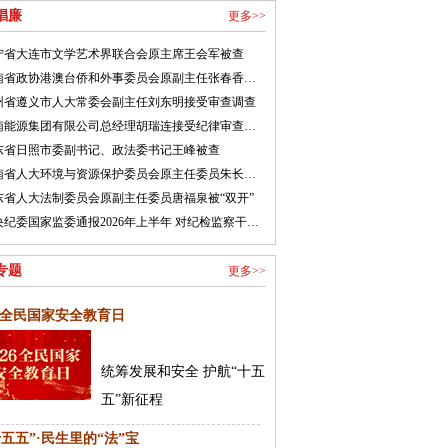
倡廉
更多>>
宁省大连市文学艺术界联合会原主席王会军被查
河南省政协港澳台侨和外事委员会原副主任张春香接受纪律审查和监察调查
州省遵义市人大常委会副主任刘东明接受审查调查
湖南能源集团有限公司总经理胡瑞连接受纪律审查和监察调查
东省日照市委副书记、政法委书记王峰被查
河南省人大环境与资源保护委员会原主任委员朱长青被开除党籍
东省人大法制委员会原副主任委员唐福泉被“双开”
中央纪委国家监委通报2026年上半年 对纪检监察干部监督检查审查调查情况
专题
更多>>
26全民国家安全教育日
统筹发展和安全 护航“十五
五”新征程
十五五”·民生里的“法”宝