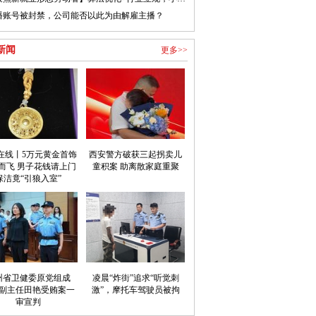
播账号被封禁，公司能否以此为由解雇主播？
新闻
更多>>
在线丨5万元黄金首饰
西安警方破获三起拐卖儿
而飞 男子花钱请上门
童积案 助离散家庭重聚
保洁竟“引狼入室”
州省卫健委原党组成
凌晨“炸街”追求“听觉刺
副主任田艳受贿案一
激”，摩托车驾驶员被拘
审宣判