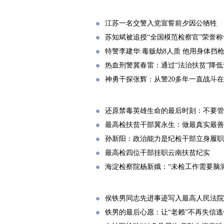
江苏一名交警入党宣誓前夕因公牺牲
苏知斌被追授“全国模范检察官”荣誉称
特警李建华:毒贩劫8人质 他用身体挡
热血刑警冀春雷：通过“法治扶贫”降
神勇干探张辉：从警20多年一直战斗
还原禁毒英雄生命的最后时刻：不要管
最高检扶贫干部冀永生：做最真实最善
孙新阳：政治能力是纪检干部立身履职
最高检四位干部挂职云南扶贫纪实
海淀检察院杨新娥：“未检工作需要脑
侯铁男同志先进事迹写入最高人民法院
铁男的最后心愿：让“老赖”不再失信逃