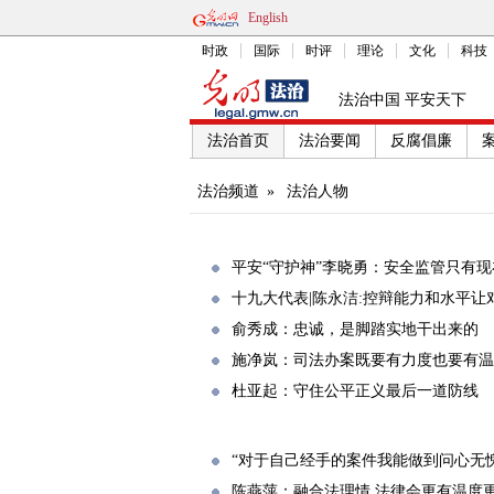
English
时政
国际
时评
理论
文化
科技
法治中国 平安天下
法治首页
法治要闻
反腐倡廉
法治频道
»
法治人物
平安“守护神”李晓勇：安全监管只有现
十九大代表|陈永洁:控辩能力和水平让
俞秀成：忠诚，是脚踏实地干出来的
施净岚：司法办案既要有力度也要有温
杜亚起：守住公平正义最后一道防线
“对于自己经手的案件我能做到问心无愧
陈燕萍：融合法理情 法律会更有温度