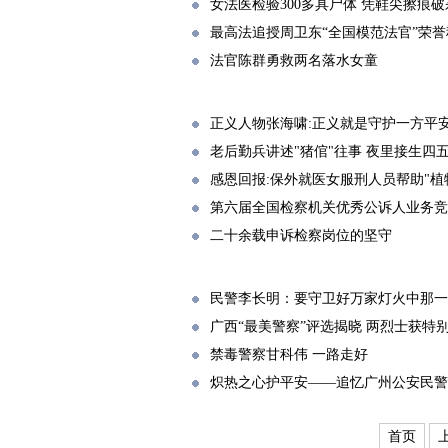
女法医检验300多具尸体 凭鞋尖擦痕
最高法追授周卫东“全国模范法官”荣誉
法官陈群勇救两名落水女童
正义人物张海啸:正义就是守护一方平
老后勤兵讲述"猪倌"往事 夜里接生四
感恩回报:保外就医女服刑人员帮助"植
第六届全国检察机关优秀公诉人业务竞
二十余载申诉检察岗位的坚守
民警李长明：要守卫好万家灯火中那一
广西“最美警察”评选揭晓 两烈士获特
禁毒警察甘科伟 一路走好
炽热之心护平安——追忆广州公安民警
首页