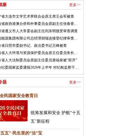
倡廉
更多>>
宁省大连市文学艺术界联合会原主席王会军被查
河南省政协港澳台侨和外事委员会原副主任张春香接受纪律审查和监察调查
州省遵义市人大常委会副主任刘东明接受审查调查
湖南能源集团有限公司总经理胡瑞连接受纪律审查和监察调查
东省日照市委副书记、政法委书记王峰被查
河南省人大环境与资源保护委员会原主任委员朱长青被开除党籍
东省人大法制委员会原副主任委员唐福泉被“双开”
中央纪委国家监委通报2026年上半年 对纪检监察干部监督检查审查调查情况
专题
更多>>
26全民国家安全教育日
统筹发展和安全 护航“十五
五”新征程
十五五”·民生里的“法”宝