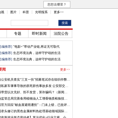
您想去哪里？
电视
图片
科普
光明报系
更多>>
专题
即时新闻
法院公告
总编推荐]
"电影+"带动产业链,再证无可取代
总编推荐]
生态环境法典，这样守护咱的生活
总编推荐]
生态环境法典，这样守护咱的生活
要闻
更多>>
河南公安机关查实“三支一扶”招募笔试存在组织作弊犯罪行为
近期私家车肇事导致的群死群伤事故多发 公安部交管局发布提示
直播带货以次充好、拒不发货，算诈骗吗？（新闻看法）
市场监管总局完善食用植物油人工增香物质检验技术 遏制非法添加行为
山西官方回应“献血屋避雨遭拒”：门未上锁，已批评教育涉事人员
我国牵头修订的黑色金属材料热处理基础领域国际标准发布
【聚焦新就业形态劳动者】算法优化+行业立规，小哥奔波之路能否更安稳？