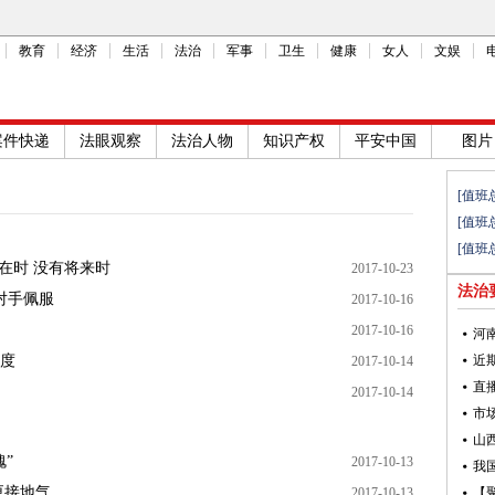
教育
经济
生活
法治
军事
卫生
健康
女人
文娱
案件快递
法眼观察
法治人物
知识产权
平安中国
图片
[值班
[值班
[值班
在时 没有将来时
2017-10-23
法治
对手佩服
2017-10-16
2017-10-16
度
2017-10-14
2017-10-14
”
2017-10-13
更接地气
2017-10-13