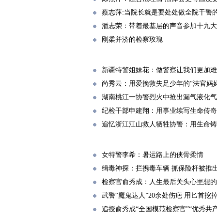
蔡志萍:当院长就是要处处做全院干警
潘志荣：带着最基层的声音参加十九大
刚柔并济的检察玫瑰
新疆特警姐妹花：做警察让我们更加难舍
尚秀云：用爱挽救失足少年的“法官妈妈
湖南桃江一协警烈火中抢出漏气液化气
纪检干部申建翔：用事业续写生命传奇
追忆浙江江山救人牺牲协警：用生命铸
女特警李希：暑运路上的侠骨柔情
缉毒神探：拦携毒车辆 抓保险杆被推
检察官俞秀成：人生最后关头心里想的
武警“魔鬼达人”20余处伤疤 用匕首挖
追授俞秀成“全国模范检察官”“优秀共