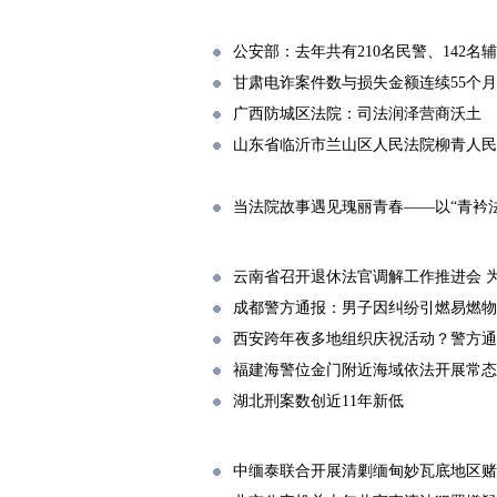
公安部：去年共有210名民警、142名
甘肃电诈案件数与损失金额连续55个月
广西防城区法院：司法润泽营商沃土
山东省临沂市兰山区人民法院柳青人民
当法院故事遇见瑰丽青春——以“青衿
云南省召开退休法官调解工作推进会 
成都警方通报：男子因纠纷引燃易燃物
西安跨年夜多地组织庆祝活动？警方通
福建海警位金门附近海域依法开展常态
湖北刑案数创近11年新低
中缅泰联合开展清剿缅甸妙瓦底地区赌