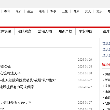
教育
经济
生活
法治
军事
卫生
健康
女人
文娱
案件快递
法眼观察
法治人物
知识产权
平安中国
图片
[值班
[值班
[值班
2026-01-29
法治
督促公正
2026-01-28
心惦司法天平
2026-01-28
—山东法院府院联动从“破题”到“增效”
2026-01-27
强省建设提供有力司法保障
2026-01-27
，俯身倾听人民心声
2026-01-27
乡宁
2026-01-23