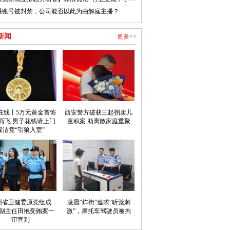
播账号被封禁，公司能否以此为由解雇主播？
新闻
更多>>
在线丨5万元黄金首饰
西安警方破获三起拐卖儿
而飞 男子花钱请上门
童积案 助离散家庭重聚
保洁竟“引狼入室”
州省卫健委原党组成
凌晨“炸街”追求“听觉刺
副主任田艳受贿案一
激”，摩托车驾驶员被拘
审宣判