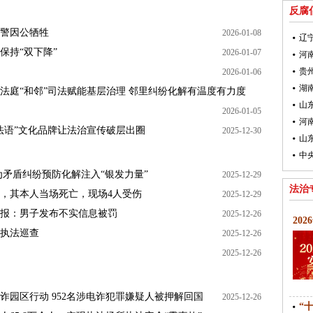
反腐
辅警因公牺牲
2026-01-08
辽
保持“双下降”
2026-01-07
贵
2026-01-06
法庭“和邻”司法赋能基层治理 邻里纠纷化解有温度有力度
山
2026-01-05
法语”文化品牌让法治宣传破层出圈
2025-12-30
山
为矛盾纠纷预防化解注入“银发力量”
2025-12-29
法治
，其本人当场死亡，现场4人受伤
2025-12-29
报：男子发布不实信息被罚
2025-12-26
20
执法巡查
2025-12-26
2025-12-26
诈园区行动 952名涉电诈犯罪嫌疑人被押解回国
2025-12-26
“