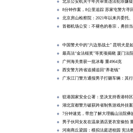
北京公安机关十年共审查违法犯罪嫌疑人
8分钟作案，8公里追踪 苏家屯警方寻回
北京房山检察院：2021年以来共委托、
首都机场公安：不褪色的卷宗，勇担当
中国警犬中的“六边形战士” 昆明犬是
最高法“金法槌奖”等奖项揭晓 厦门法
广州海关查获一批冰毒 重4964克
西安警方跨省追捕追回“养老钱”
广东江门警方通报男子打砸车辆：其行
驻港国家安全公署：坚决支持香港特区
湖北宜都警方破获跨省制售游戏外挂案 
7分钟速览，带您了解大理巍山法院彝族
男子伙同女友在温泉酒店更衣室偷拍 
河南商丘梁园：模拟法庭进校园 宪法