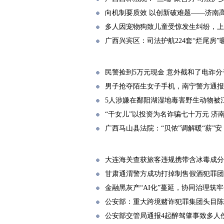
向机制要质效 以创新破难题——济南
多人因宠物狗致儿童受惊发生纠纷，上
广西兴宾区：司法护航224套“烂尾房”
民警捡到5万元现金 意外截和了电诈分
男子抢夺陌生女子手机，南宁警方通报
5人涉嫌在鄱阳湖湿地毒害野生动物被
“干女儿”以投资为名诈骗七十万元 济
广西马山县法院：“贝侬”调解暖“薪”安
大连海关查获旅客违规携带含冰毒成分“三
甘肃通渭警方成功打掉制售假酒犯罪团
金融黑灰产“AI化”蔓延，协同治理筑牢
公安部：重大跨境赌诈犯罪集团头目陈
公安部交管局通报4起醉驾肇事致多人