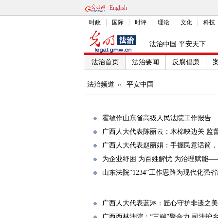
English
时政
国际
时评
理论
文化
科技
法治中国 平安天下
法治首页
法治要闻
反腐倡廉
法治频道
»
平安中国
霍敏作山东省高级人民法院工作报告
广西人大代表陈丽云：木棉映边关 监
广西人大代表赵丽娟：手握民意话筒，
为企业纾困 为百姓解忧 为治理赋能—
山东法院“1234”工作思路为现代化
广西人大代表蓝淋：匠心守护非遗之美
广西西林法院：“三端”聚合力 司法护