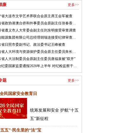
倡廉
更多>>
宁省大连市文学艺术界联合会原主席王会军被查
河南省政协港澳台侨和外事委员会原副主任张春香接受纪律审查和监察调查
州省遵义市人大常委会副主任刘东明接受审查调查
湖南能源集团有限公司总经理胡瑞连接受纪律审查和监察调查
东省日照市委副书记、政法委书记王峰被查
河南省人大环境与资源保护委员会原主任委员朱长青被开除党籍
东省人大法制委员会原副主任委员唐福泉被“双开”
中央纪委国家监委通报2026年上半年 对纪检监察干部监督检查审查调查情况
专题
更多>>
26全民国家安全教育日
统筹发展和安全 护航“十五
五”新征程
十五五”·民生里的“法”宝