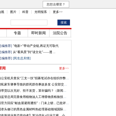
您想去哪里？
电视
图片
科普
光明报系
更多>>
专题
即时新闻
法院公告
总编推荐]
"电影+"带动产业链,再证无可取代
总编推荐]
从“看风景”到“读文化”——透 ...
总编推荐]
[民生总关情]
要闻
更多>>
河南公安机关查实“三支一扶”招募笔试存在组织作弊犯罪行为
近期私家车肇事导致的群死群伤事故多发 公安部交管局发布提示
直播带货以次充好、拒不发货，算诈骗吗？（新闻看法）
市场监管总局完善食用植物油人工增香物质检验技术 遏制非法添加行为
山西官方回应“献血屋避雨遭拒”：门未上锁，已批评教育涉事人员
我国牵头修订的黑色金属材料热处理基础领域国际标准发布
【聚焦新就业形态劳动者】算法优化+行业立规，小哥奔波之路能否更安稳？