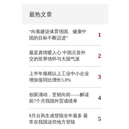
最热文章
“向着建设体育强国、健康中
1
国的目标不断迈进”
最是真情暖人心 中国元首外
2
交的世界情怀与大国气派
上半年规模以上工业中小企业
3
增加值同比增长5.8%
创新涌动，坚韧向前——解读
4
前7个月我国外贸成绩单
8月台风生成登陆全年最多 最
5
常在我国这些地方登陆