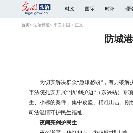
时政
国际
时评
理
首页
>
法治频道
>
平安中国
>
正文
防城港
为切实解决群众“急难愁盼”，有力破解执
市法院扎实开展“‘执’剑护边”（东兴站）
生、小标的案件，集中攻坚、精准出击、刚
司法温情守护民生福祉。
夜间亮剑护民生
夜色渐深，华灯初上。为破解“找人难、执