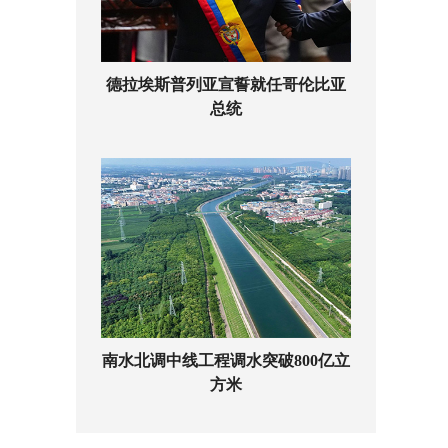
德拉埃斯普列亚宣誓就任哥伦比亚
总统
南水北调中线工程调水突破800亿立
方米