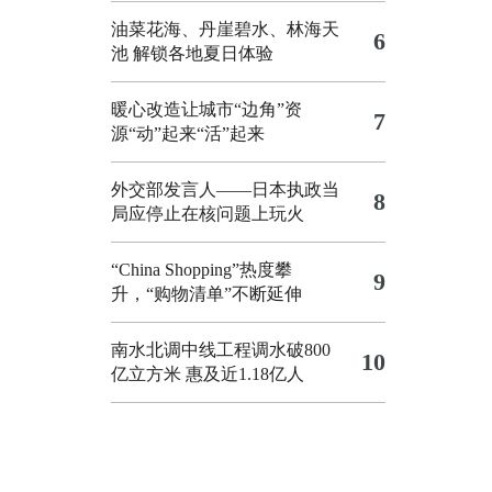
油菜花海、丹崖碧水、林海天
6
池 解锁各地夏日体验
暖心改造让城市“边角”资
7
源“动”起来“活”起来
外交部发言人——日本执政当
8
局应停止在核问题上玩火
“China Shopping”热度攀
9
升，“购物清单”不断延伸
南水北调中线工程调水破800
10
亿立方米 惠及近1.18亿人