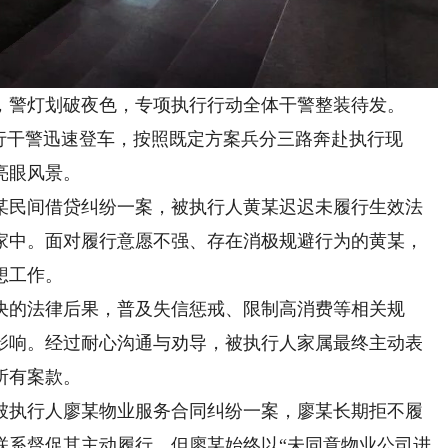
，警灯划破夜色，专项执行行动全体干警整装待发。
干警迅速登车，按照既定方案兵分三路奔赴执行现
亮眼风景。
民间借贷纠纷一案，被执行人黄某迟迟未履行生效法
家中。面对履行意愿不强、存在消极规避行为的黄某，
想工作。
的法律后果，普及失信惩戒、限制高消费等相关规
影响。经过耐心沟通与劝导，被执行人家属最终主动表
所有案款。
执行人廖某物业服务合同纠纷一案，廖某长期拒不履
联系督促其主动履行，但廖某始终以“未同意物业公司进