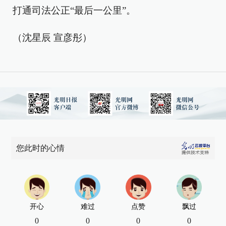
打通司法公正“最后一公里”。
（沈星辰 宣彦彤）
您此时的心情
开心
难过
点赞
飘过
0
0
0
0