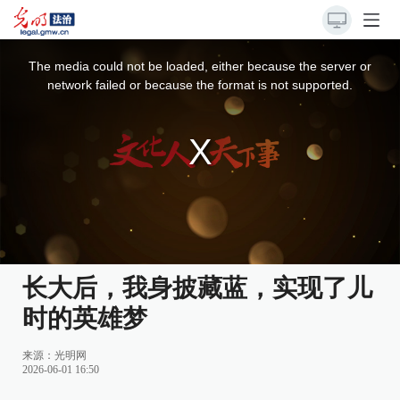
This
is
a
The media could not be loaded, either because the server or
modal
window.
network failed or because the format is not supported.
长大后，我身披藏蓝，实现了儿
时的英雄梦
来源：
光明网
2026-06-01 16:50