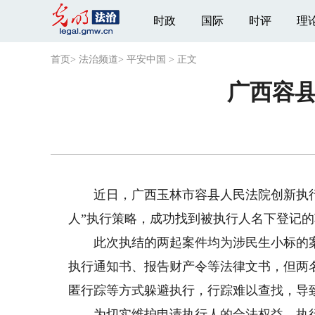
时政
国际
时评
理
首页
>
法治频道
>
平安中国
>
正文
广西容县
近日，广西玉林市容县人民法院创新执行思
人”执行策略，成功找到被执行人名下登记
此次执结的两起案件均为涉民生小标的案
执行通知书、报告财产令等法律文书，但两
匿行踪等方式躲避执行，行踪难以查找，导
为切实维护申请执行人的合法权益，执行