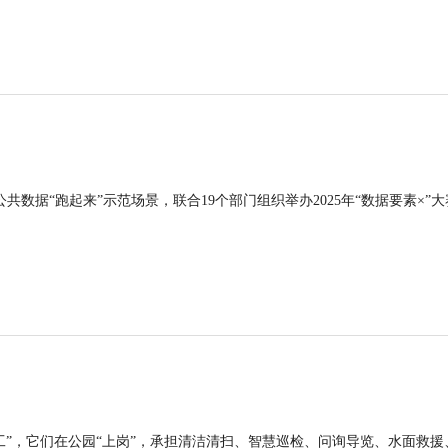
公共数据“跑起来”示范场景，联合19个部门组织举办2025年“数据要素×”大
工”，它们在公园“上岗”，承担清洁清扫、智慧巡检、问询导览、水面救援