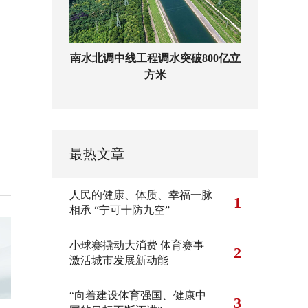
南水北调中线工程调水突破800亿立
方米
最热文章
人民的健康、体质、幸福一脉
1
相承
“宁可十防九空”
小球赛撬动大消费 体育赛事
2
激活城市发展新动能
“向着建设体育强国、健康中
3