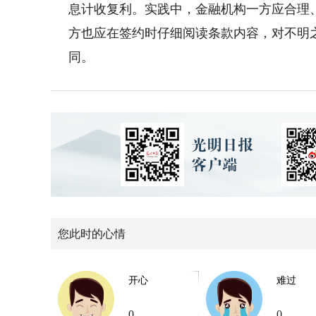
息计收复利。实践中，金融机构一方应合理
方也应在签约时仔细阅读条款内容，对不明
同。
您此时的心情
开心
难过
0
0