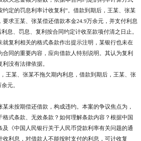
按约定的罚息利率计收复利”。借款到期后，王某、张某
要求王某、张某偿还借款本金24.9万余元，并支付利息
），嗣后利息、罚息、复利按合同约定计收至款项付清之日止。
就复利相关的格式条款作出提示注明，某银行也未在
为合同的重要内容，应向借款人特别说明。其认为复利
复利没有法律依据。
日，王某、张某不拖欠期内利息，借款到期后，王某、张
万余元。
某未按期偿还借款，构成违约。本案的争议焦点为，
于格式条款、无效条款？如何理解条款内容？根据中国
条及《中国人民银行关于人民币贷款利率有关问题的通
计收利息，对借款人不能按时支付的利息，可计收复