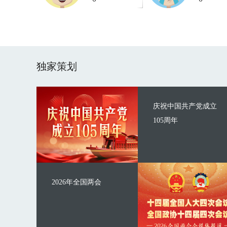
独家策划
庆祝中国共产党成立
105周年
2026年全国两会