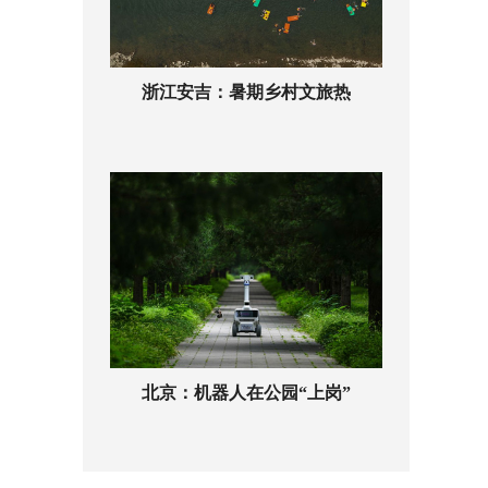
浙江安吉：暑期乡村文旅热
北京：机器人在公园“上岗”