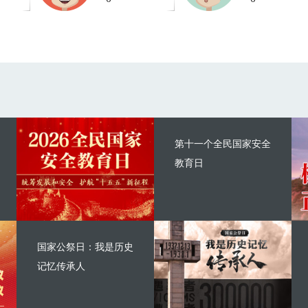
第十一个全民国家安全
教育日
国家公祭日：我是历史
记忆传承人