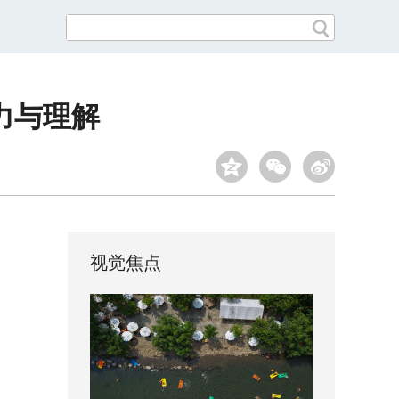
力与理解
视觉焦点