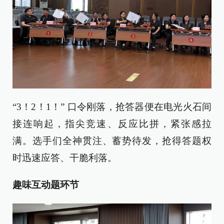
“3！2！1！” 口令刚落，抢答器便在电光火石间
接连响起，指尖竞速、反应比拼，紧张感拉
满。选手们全神贯注、蓄势待发，抢得答题权
时迅速应答、干脆利落。
趣味互动题环节