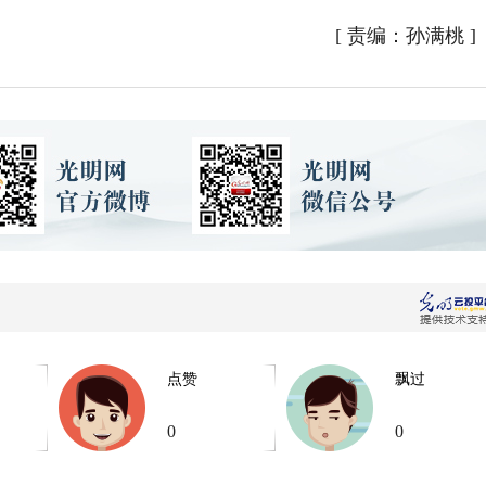
[
责编：孙满桃
]
点赞
飘过
0
0