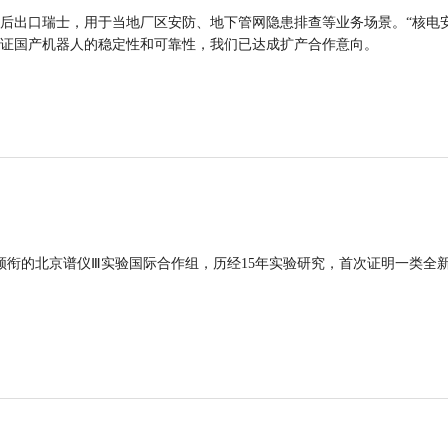
后出口瑞士，用于当地厂区安防、地下管网隐患排查等业务场景。“核电
证国产机器人的稳定性和可靠性，我们已达成扩产合作意向。
领衔的北京谱仪Ⅲ实验国际合作组，历经15年实验研究，首次证明一类全