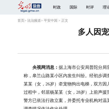
时政
国际
时评
理
首页
>
法治频道
>
平安中国
>
正文
多人因宠
央视网消息：
据上海市公安局普陀分局官
称，皋兰山路某小区内发生纠纷。经初步调查
某某（女，26岁）牵宠物狗出电梯，双方
过程中，邻居杨某某（女，28岁）上前声
警方已依法行政立案，并委托专业机构对温
调查情况依法作出处理。