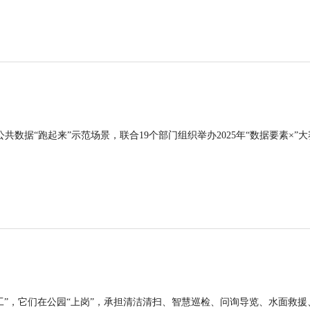
公共数据“跑起来”示范场景，联合19个部门组织举办2025年“数据要素×”大
工”，它们在公园“上岗”，承担清洁清扫、智慧巡检、问询导览、水面救援