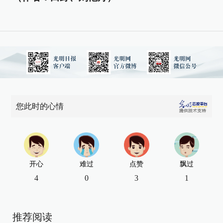
您此时的心情
开心
难过
点赞
飘过
4
0
3
1
推荐阅读