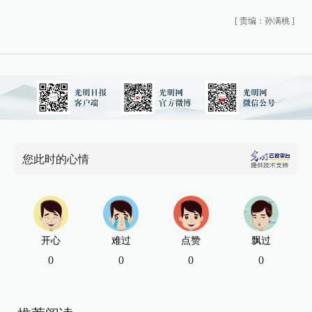
[
责编：孙满桃
]
您此时的心情
开心
难过
点赞
飘过
0
0
0
0