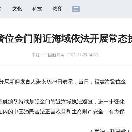
论
文化
科技
教育
警位金门附近海域依法开展常态
来源：
中国新闻网
2025-11-28 14:29
分局新闻发言人朱安庆28日表示，当日，福建海警位金
艇编队持续加强金门附近海域执法巡查，进一步强化
在内的中国渔民合法正当权益和生命财产安全，有力保
[
责编：孙满桃
]