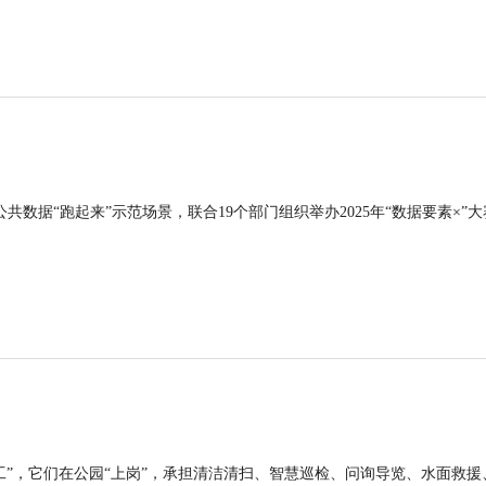
公共数据“跑起来”示范场景，联合19个部门组织举办2025年“数据要素×”大
工”，它们在公园“上岗”，承担清洁清扫、智慧巡检、问询导览、水面救援