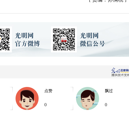
点赞
飘过
0
0