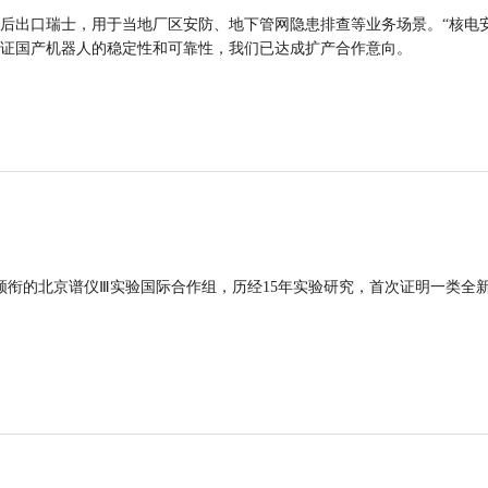
后出口瑞士，用于当地厂区安防、地下管网隐患排查等业务场景。“核电
证国产机器人的稳定性和可靠性，我们已达成扩产合作意向。
领衔的北京谱仪Ⅲ实验国际合作组，历经15年实验研究，首次证明一类全