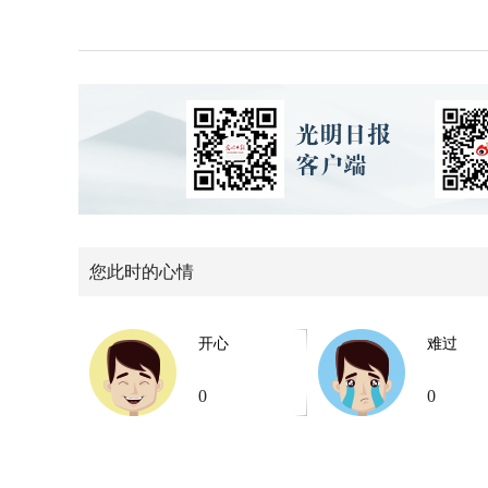
您此时的心情
开心
难过
0
0