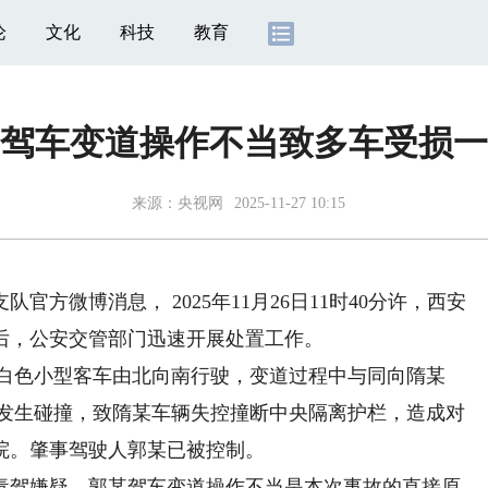
论
文化
科技
教育
驾车变道操作不当致多车受损一
来源：
央视网
2025-11-27 10:15
官方微博消息， 2025年11月26日11时40分许，西安
后，公安交管部门迅速开展处置工作。
8白色小型客车由北向南行驶，变道过程中与同向隋某
客车发生碰撞，致隋某车辆失控撞断中央隔离护栏，造成对
院。肇事驾驶人郭某已被控制。
驾嫌疑，郭某驾车变道操作不当是本次事故的直接原