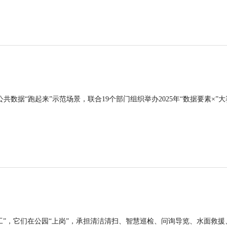
公共数据“跑起来”示范场景，联合19个部门组织举办2025年“数据要素×”大
工”，它们在公园“上岗”，承担清洁清扫、智慧巡检、问询导览、水面救援