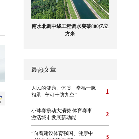
南水北调中线工程调水突破800亿立
方米
最热文章
人民的健康、体质、幸福一脉
1
相承
“宁可十防九空”
小球赛撬动大消费 体育赛事
2
激活城市发展新动能
“向着建设体育强国、健康中
3