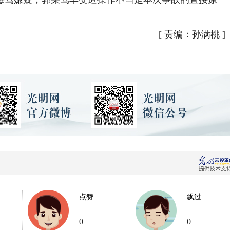
[
责编：孙满桃
]
点赞
飘过
0
0