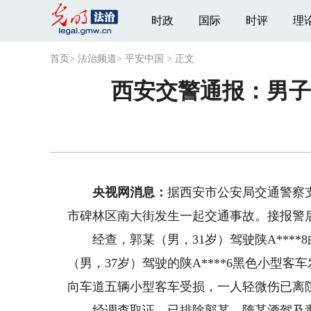
时政
国际
时评
理
首页
>
法治频道
>
平安中国
>
正文
西安交警通报：男子
央视网消息：
据西安市公安局交通警察支队
市碑林区南大街发生一起交通事故。接报警
经查，郭某（男，31岁）驾驶陕A****
（男，37岁）驾驶的陕A****6黑色小型
向车道五辆小型客车受损，一人轻微伤已离
经调查取证，已排除郭某、隋某酒驾及毒