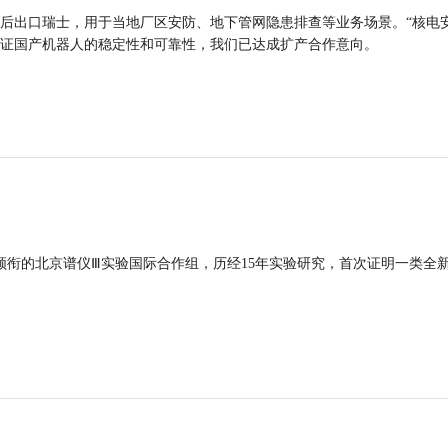
后出口瑞士，用于当地厂区安防、地下管网隐患排查等业务场景。“核电
证国产机器人的稳定性和可靠性，我们已达成扩产合作意向。
领衔的北京谱仪Ⅲ实验国际合作组，历经15年实验研究，首次证明一类全