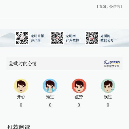
[
责编：孙满桃
]
您此时的心情
开心
难过
点赞
飘过
0
0
0
0
推荐阅读