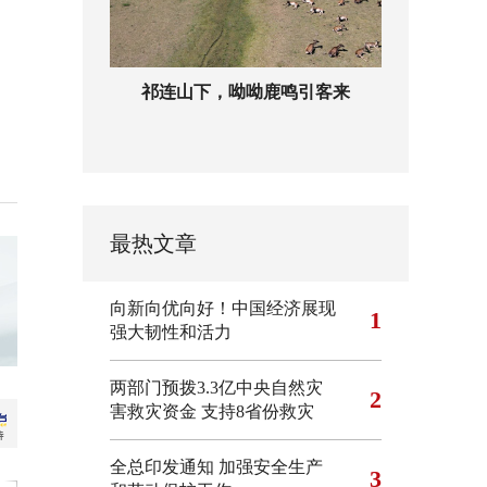
祁连山下，呦呦鹿鸣引客来
最热文章
向新向优向好！中国经济展现
1
强大韧性和活力
两部门预拨3.3亿中央自然灾
2
害救灾资金 支持8省份救灾
全总印发通知 加强安全生产
3