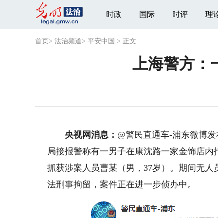
时政
国际
时评
理
首页
>
法治频道
>
平安中国
>
正文
上海警方：
央视网消息：
@警民直通车-浦东微博发布
局接报警称有一男子在康沈路一家金饰店内
抓获涉案人员曹某（男，37岁）。期间无
法刑事拘留，案件正在进一步侦办中。