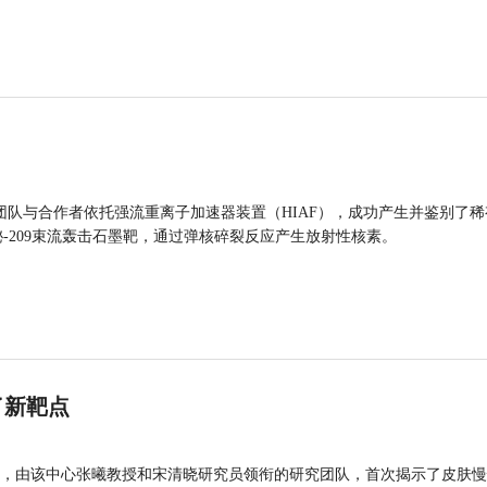
团队与合作者依托强流重离子加速器装置（HIAF），成功产生并鉴别了稀
的铋-209束流轰击石墨靶，通过弹核碎裂反应产生放射性核素。
了新靶点
，由该中心张曦教授和宋清晓研究员领衔的研究团队，首次揭示了皮肤慢