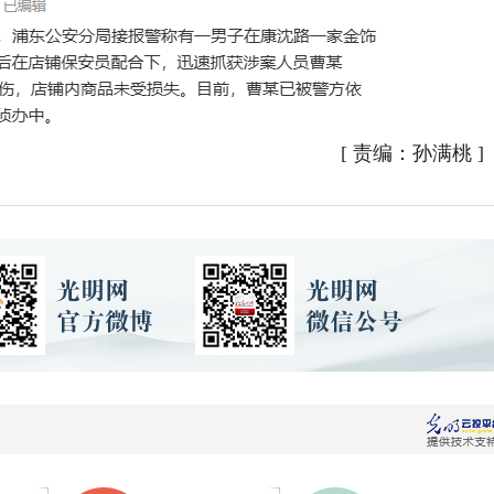
[
责编：孙满桃
]