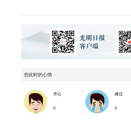
您此时的心情
开心
难过
0
0