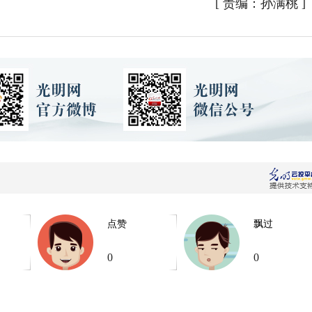
[
责编：孙满桃
]
点赞
飘过
0
0