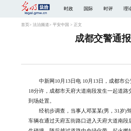
时政
国际
时评
理
首页
>
法治频道
>
平安中国
>
正文
成都交警通报
中新网10月13日电 10月13日，成都市公
18分许，成都市天府大道南段发生一起道
到场处置。
经初步调查，当事人邓某某(男，31岁)驾驶
车辆在通过天府五街路口进入天府大道南段后
生碰撞，随后越过道路中央绿化带，起火燃