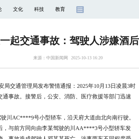
论
文化
科技
教育
一起交通事故：驾驶人涉嫌酒后
来源：
中国新闻网
2025-10-13 16:20
安局交通管理局发布警情通报：2025年10月13日凌晨3时
路交通事故。接警后，公安、消防、医疗救援等部门迅速
川AC****9号小型轿车，沿天府大道由北向南行驶。
，与前方同向由李某驾驶的川AA****3号小型轿车发
烧。事故造成驾驶人邓某某死亡，涉事两车不同程度受