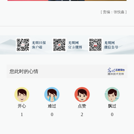
[
责编：张悦鑫
]
您此时的心情
开心
难过
点赞
飘过
1
0
2
0