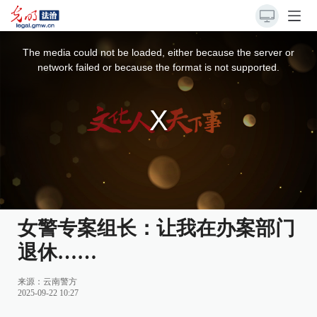
This
is
a
The media could not be loaded, either because the server or
modal
window.
network failed or because the format is not supported.
女警专案组长：让我在办案部门
退休……
来源：
云南警方
2025-09-22 10:27