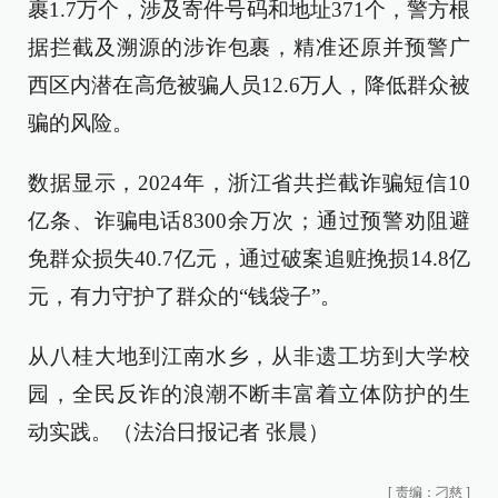
裹1.7万个，涉及寄件号码和地址371个，警方根
据拦截及溯源的涉诈包裹，精准还原并预警广
西区内潜在高危被骗人员12.6万人，降低群众被
骗的风险。
数据显示，2024年，浙江省共拦截诈骗短信10
亿条、诈骗电话8300余万次；通过预警劝阻避
免群众损失40.7亿元，通过破案追赃挽损14.8亿
元，有力守护了群众的“钱袋子”。
从八桂大地到江南水乡，从非遗工坊到大学校
园，全民反诈的浪潮不断丰富着立体防护的生
动实践。（法治日报记者 张晨）
[
责编：刁慈
]