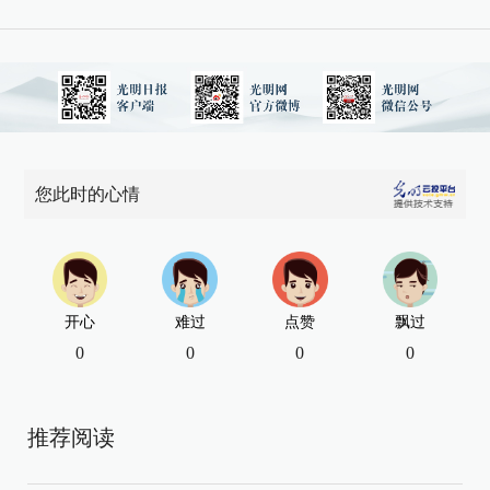
您此时的心情
开心
难过
点赞
飘过
0
0
0
0
推荐阅读