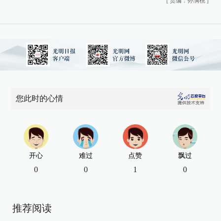
[
责编：孙满桃
]
您此时的心情
开心
难过
点赞
飘过
0
0
1
0
推荐阅读