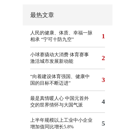
最热文章
人民的健康、体质、幸福一脉
1
相承
“宁可十防九空”
小球赛撬动大消费 体育赛事
2
激活城市发展新动能
“向着建设体育强国、健康中
3
国的目标不断迈进”
最是真情暖人心 中国元首外
4
交的世界情怀与大国气派
上半年规模以上工业中小企业
5
增加值同比增长5.8%