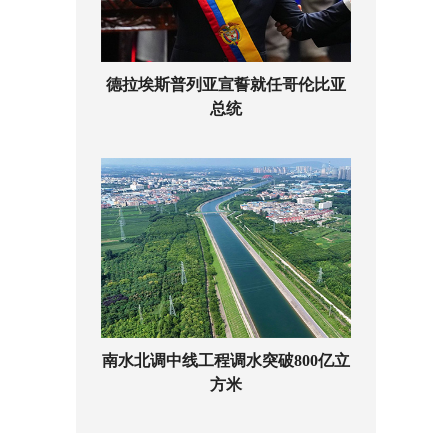
德拉埃斯普列亚宣誓就任哥伦比亚
总统
南水北调中线工程调水突破800亿立
方米