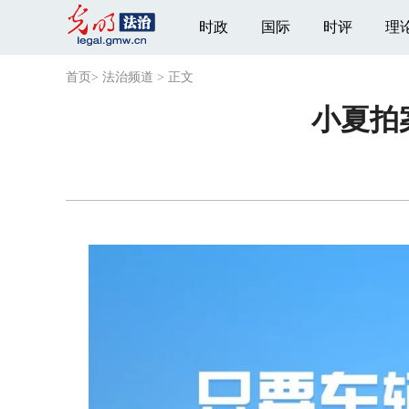
时政
国际
时评
理
首页
>
法治频道
>
正文
小夏拍