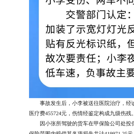
事故发生后，小李被送往医院治疗，经诊
医疗费455724元，伤情经鉴定构成九级伤残。
因小张所驾驶的货车在甲保险公司处投保
保险范围内赔偿其各项损失共计419971.25元