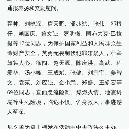
通报表扬和奖励慰问。
翟帅、刘晓深、廉天野、潘兆斌、张伟、邓根
仔、赖国庆、曾文强、罗明衡、阿布力克·巴拉
提等17位同志，为保护国家利益和人民群众生
命财产安全，英勇无畏制伏犯罪嫌疑人，壮举
鼓舞人心。徐闯、赵天源、陈庆洪、高武、程
爱华、汤小峰、王成斌、张健、刘宗宇、姜智
文、袁苑、刘应强、金小武、郑盛、王多宏等
69位同志，直面急流险滩、爆燃火情、地震坍
塌等生死险境，临危不惧、舍身救人，事迹感
人至深。
见义勇为勇士榜发布活动由中央政法委主办，