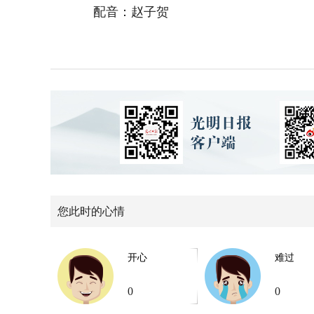
配音：赵子贺
您此时的心情
开心
难过
0
0