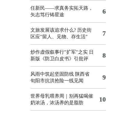
任新民——求真务实拓天路，
6
矢志笃行铸星途
文旅发展该追求什么?
历史街
7
区应"留人、见物、存生活"
炒作虚假叙事行"扩军"之实
日
8
新版《防卫白皮书》引批评
风雨中筑起坚固防线 陕西省
9
旬阳市抗洪抢险一线见闻
世界母乳喂养周｜别再猛喝催
10
奶浓汤，浓汤养的是脂肪