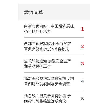
最热文章
向新向优向好！中国经济展现
1
强大韧性和活力
两部门预拨3.3亿中央自然灾
2
害救灾资金 支持8省份救灾
全总印发通知 加强安全生产
3
和劳动保护工作
我对美涉华消极措施实施反制
4
首例对外贸易国家安全调查
信息战凸显美伊局势胶着
伊
5
朗称与阿曼接近达成协议