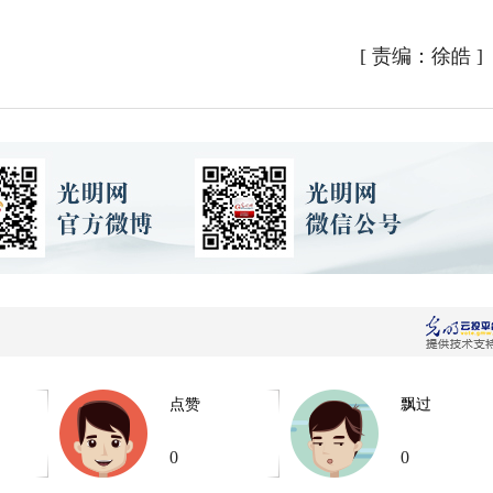
[
责编：徐皓
]
点赞
飘过
0
0