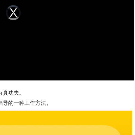
Video
Player
is
loading.
有真功夫。
导的一种工作方法。