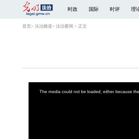
时政
国际
时评
理
首页
>
法治频道
>
法治要闻
>
正文
This
is
a
The media could not be loaded, either because the 
modal
window.