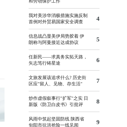
和劳动保护工作
我对美涉华消极措施实施反制
4
首例对外贸易国家安全调查
信息战凸显美伊局势胶着
伊
5
朗称与阿曼接近达成协议
任新民——求真务实拓天路，
6
矢志笃行铸星途
文旅发展该追求什么?
历史街
7
区应"留人、见物、存生活"
炒作虚假叙事行"扩军"之实
日
8
新版《防卫白皮书》引批评
风雨中筑起坚固防线 陕西省
9
旬阳市抗洪抢险一线见闻