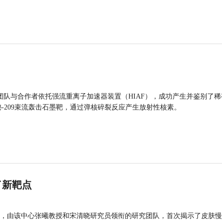
团队与合作者依托强流重离子加速器装置（HIAF），成功产生并鉴别了稀
的铋-209束流轰击石墨靶，通过弹核碎裂反应产生放射性核素。
了新靶点
，由该中心张曦教授和宋清晓研究员领衔的研究团队，首次揭示了皮肤慢