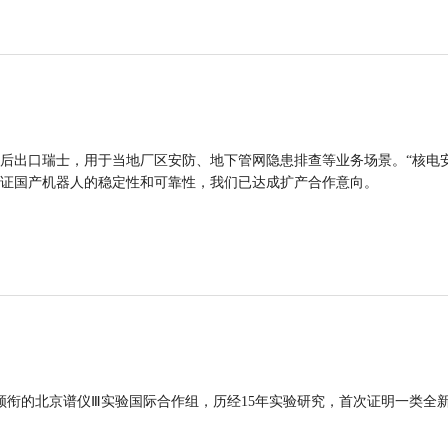
后出口瑞士，用于当地厂区安防、地下管网隐患排查等业务场景。“核电
证国产机器人的稳定性和可靠性，我们已达成扩产合作意向。
领衔的北京谱仪Ⅲ实验国际合作组，历经15年实验研究，首次证明一类全