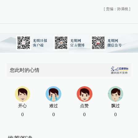
[
责编：孙满桃
]
您此时的心情
开心
难过
点赞
飘过
0
0
0
0