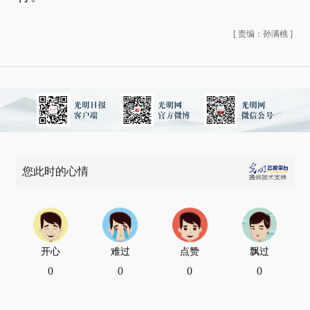
[
责编：孙满桃
]
您此时的心情
开心
难过
点赞
飘过
0
0
0
0