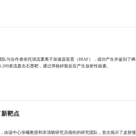
团队与合作者依托强流重离子加速器装置（HIAF），成功产生并鉴别了稀
的铋-209束流轰击石墨靶，通过弹核碎裂反应产生放射性核素。
了新靶点
，由该中心张曦教授和宋清晓研究员领衔的研究团队，首次揭示了皮肤慢