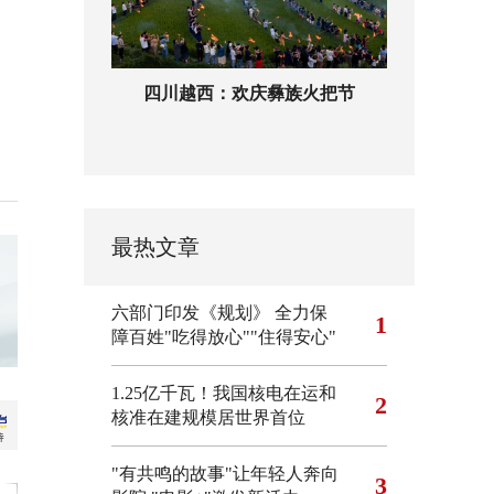
四川越西：欢庆彝族火把节
最热文章
六部门印发《规划》 全力保
1
障百姓"吃得放心""住得安心"
1.25亿千瓦！我国核电在运和
2
核准在建规模居世界首位
"有共鸣的故事"让年轻人奔向
3