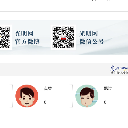
点赞
飘过
0
0