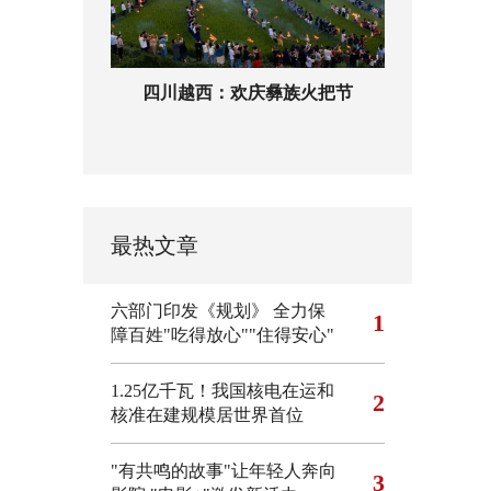
四川越西：欢庆彝族火把节
最热文章
六部门印发《规划》 全力保
1
障百姓"吃得放心""住得安心"
1.25亿千瓦！我国核电在运和
2
核准在建规模居世界首位
"有共鸣的故事"让年轻人奔向
3