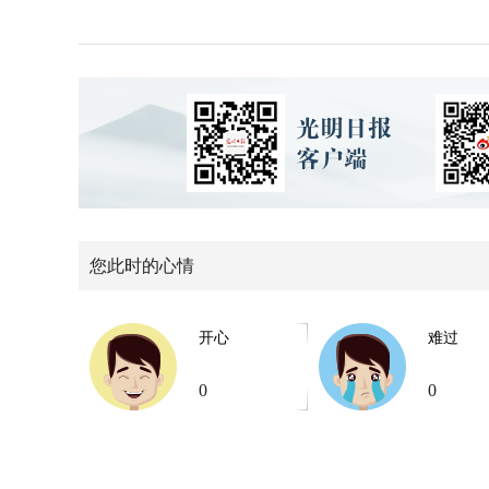
您此时的心情
开心
难过
0
0