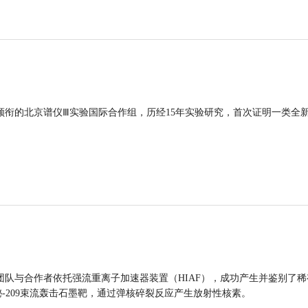
领衔的北京谱仪Ⅲ实验国际合作组，历经15年实验研究，首次证明一类全
团队与合作者依托强流重离子加速器装置（HIAF），成功产生并鉴别了稀
的铋-209束流轰击石墨靶，通过弹核碎裂反应产生放射性核素。