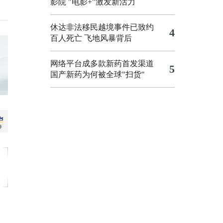
影院
"电影+"激发新活力
休达非法移民越境事件已致约
4
百人死亡
飞地风暴背后
网络平台成多款新药首发渠道
5
国产新药为何被全球"扫货"