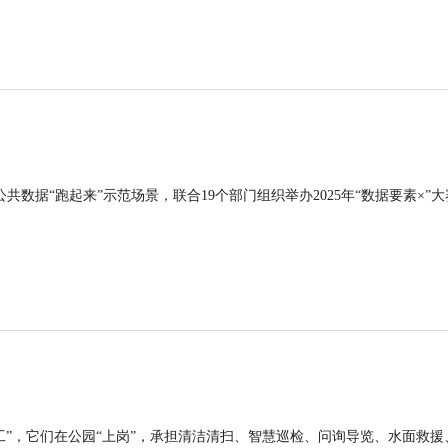
公共数据“跑起来”示范场景，联合19个部门组织举办2025年“数据要素×”大
工”，它们在公园“上岗”，承担清洁清扫、智慧巡检、问询导览、水面救援