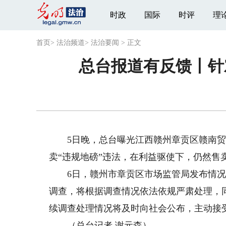
时政
国际
时评
理
首页
>
法治频道
>
法治要闻
>
正文
总台报道有反馈丨针
5日晚，总台曝光江西赣州章贡区赣南贸易
卖“违规地磅”违法，在利益驱使下，仍然售
6日，赣州市章贡区市场监管局发布情况
调查，将根据调查情况依法依规严肃处理，
续调查处理情况将及时向社会公布，主动接
（总台记者 谢元森）