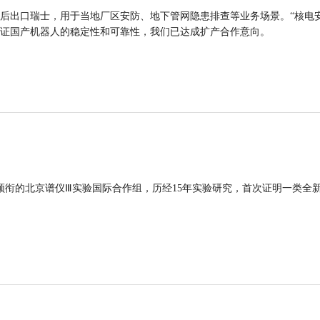
后出口瑞士，用于当地厂区安防、地下管网隐患排查等业务场景。“核电
证国产机器人的稳定性和可靠性，我们已达成扩产合作意向。
领衔的北京谱仪Ⅲ实验国际合作组，历经15年实验研究，首次证明一类全