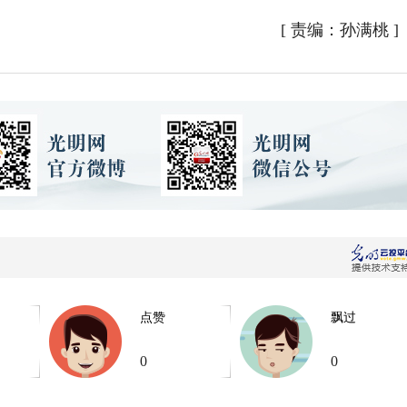
[
责编：孙满桃
]
点赞
飘过
0
0