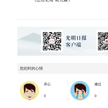
您此时的心情
开心
难过
0
0