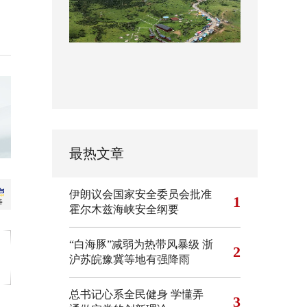
最热文章
伊朗议会国家安全委员会批准
1
霍尔木兹海峡安全纲要
“白海豚”减弱为热带风暴级 浙
2
沪苏皖豫冀等地有强降雨
总书记心系全民健身
学懂弄
3