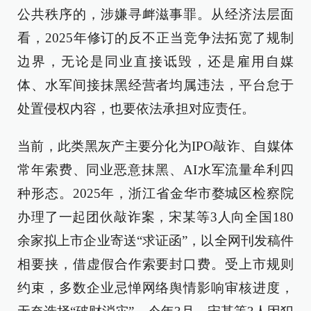
公共秩序的，涉嫌寻衅滋事罪。从经济法层面
看，2025年修订的反不正当竞争法拓宽了规制
边界，无论是同业直接诋毁，还是雇用自媒
体、水军间接抹黑经营者均属违法，平台怠于
处置侵权内容，也要依法承担对应责任。
当前，此类黑灰产主要分化为IPO敲诈、自媒体
常年索费、同业恶意抹黑、AI水军流量牟利四
种形态。2025年，浙江省金华市婺城区检察院
办理了一起团伙敲诈案，宋某等3人向全国180
余家拟上市企业寄送“求证函”，以全网刊发稿件
相要挟，借虚假合作索要封口费。受上市规则
约束，多数企业忌惮网络舆情影响审核进度，