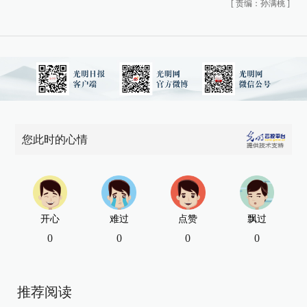
[
责编：孙满桃
]
您此时的心情
开心
难过
点赞
飘过
0
0
0
0
推荐阅读