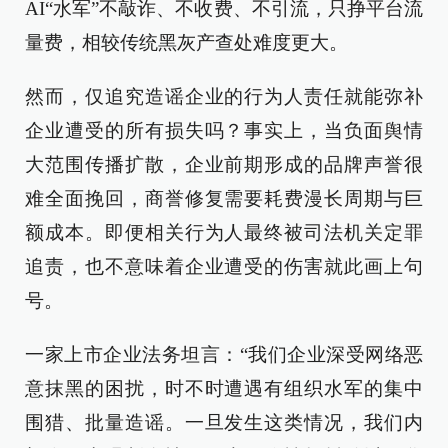
AI“水军”不敲诈、不收费、不引流，只挣平台流
量费，相较传统黑灰产查处难度更大。
然而，仅追究造谣企业的行为人责任就能弥补
企业遭受的所有损失吗？事实上，当负面舆情
大范围传播扩散，企业前期形成的品牌声誉很
难全面挽回，商誉修复需要耗费漫长周期与巨
额成本。即便相关行为人最终被司法机关定罪
追责，也不意味着企业遭受的伤害就此画上句
号。
一家上市企业法务坦言：“我们企业深受网络恶
意抹黑的困扰，时不时遭遇有组织水军的集中
围猎、批量造谣。一旦发生这类情况，我们内