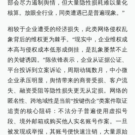
部会尽力遏制舆情，但大量隐性损耗难以量化
核算。放眼全行业，同类遭遇已是普遍现象。”
相较于企业遭受的经济损失，此类网络侵权乱
象背后的维权更为棘手。“现实中，企业维权成
本高与侵权成本低形成倒挂，是乱象屡禁不止
的关键诱因。”陈依锋表示，企业从证据公证、
平台投诉到立案诉讼，周期动辄数月，中小微
企业承压明显，舆情带来的商誉受损、客户流
失、融资受阻等隐性损失更无从定损。网络的
匿名性、跨地域性是当前“按键伤企”类案件取证
追责的核心阻碍：不法分子普遍使用虚拟号
段、境外邮箱或购买他人实名账号作案。一旦
被发现或举报，其账号便快速注销，大量原始