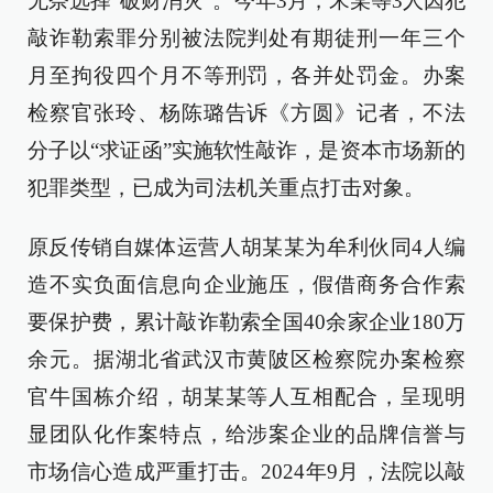
无奈选择“破财消灾”。今年3月，宋某等3人因犯
敲诈勒索罪分别被法院判处有期徒刑一年三个
月至拘役四个月不等刑罚，各并处罚金。办案
检察官张玲、杨陈璐告诉《方圆》记者，不法
分子以“求证函”实施软性敲诈，是资本市场新的
犯罪类型，已成为司法机关重点打击对象。
原反传销自媒体运营人胡某某为牟利伙同4人编
造不实负面信息向企业施压，假借商务合作索
要保护费，累计敲诈勒索全国40余家企业180万
余元。据湖北省武汉市黄陂区检察院办案检察
官牛国栋介绍，胡某某等人互相配合，呈现明
显团队化作案特点，给涉案企业的品牌信誉与
市场信心造成严重打击。2024年9月，法院以敲