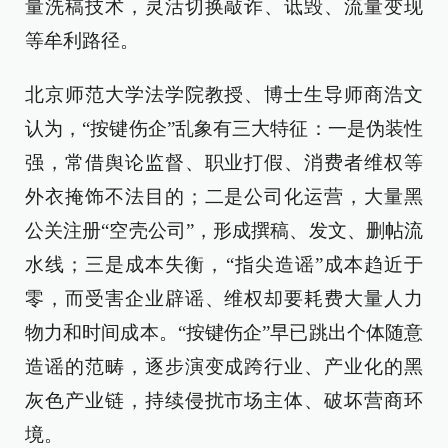
量洗稿技术，灵活切换敲诈、诋毁、流量变现
等牟利路径。
北京师范大学法学院教授、博士生导师商浩文
认为，“按键伤企”乱象有三大特征：一是伪装性
强，常借舆论监督、职业打假、消费者维权等
外衣掩饰不法目的；二是公司化运营，大量黑
公关注册“空壳公司”，形成撰稿、发文、删帖流
水线；三是成本失衡，“指尖造谣”成本趋近于
零，而受害企业辟谣、维权却要耗费大量人力
物力和时间成本。“按键伤企”早已跳出个体随意
造谣的范畴，逐步演变成跨行业、产业化的黑
灰色产业链，持续侵扰市场主体、破坏营商环
境。