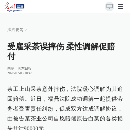
法治要闻
>
受雇采茶误摔伤 柔性调解促赔
付
来源：
闽东日报
2026-07-03 10:45
茶工上山采茶意外摔伤，法院暖心调解为其追
回赔偿。近日，福鼎法院成功调解一起提供劳
务者受害责任纠纷，促成双方达成调解协议，
由被告某茶业公司自愿赔偿原告白某的各类损
失共计90000元。