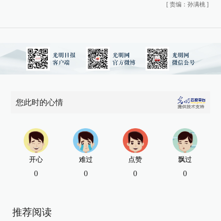
[
责编：孙满桃
]
您此时的心情
开心
难过
点赞
飘过
0
0
0
0
推荐阅读