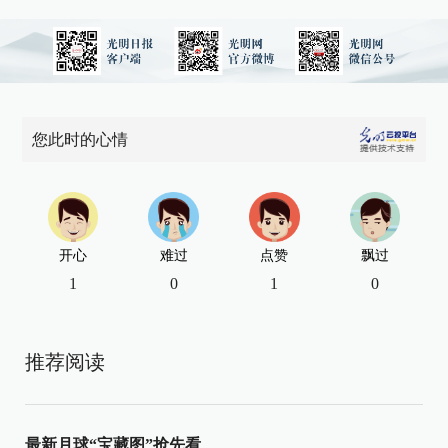
您此时的心情
开心
难过
点赞
飘过
1
0
1
0
推荐阅读
最新月球“宝藏图”抢先看