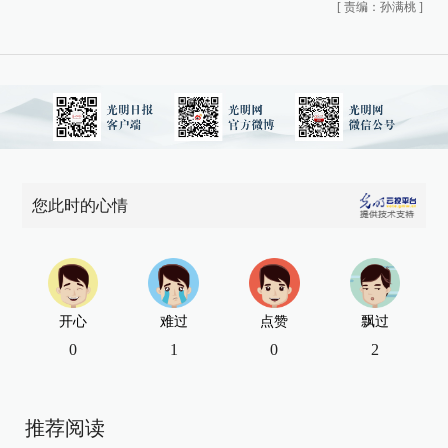
[
责编：孙满桃
]
您此时的心情
开心
难过
点赞
飘过
0
1
0
2
推荐阅读