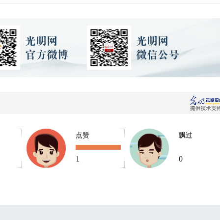
点赞
飘过
1
0