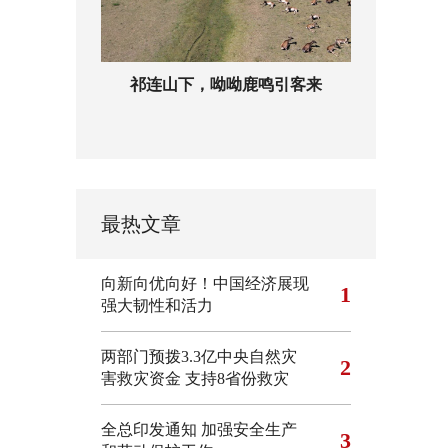
祁连山下，呦呦鹿鸣引客来
最热文章
向新向优向好！中国经济展现
1
强大韧性和活力
两部门预拨3.3亿中央自然灾
2
害救灾资金 支持8省份救灾
全总印发通知 加强安全生产
3