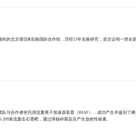
领衔的北京谱仪Ⅲ实验国际合作组，历经15年实验研究，首次证明一类全
团队与合作者依托强流重离子加速器装置（HIAF），成功产生并鉴别了稀
的铋-209束流轰击石墨靶，通过弹核碎裂反应产生放射性核素。