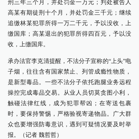
刑三年三个月，并处罚金一万元；判处被告人
高某有期徒刑十个月，并处罚金三千元；继续
追缴林某犯罪所得一万二千元，予以没收，上
缴国库；高某退出的犯罪所得四百元，予以没
收，上缴国库。
承办法官李克清提醒，不法分子宣称的“上头”电
子烟，往往含有国家禁止、列管成瘾性物质，
是新型毒品。一些不法分子依托跑腿业务远程
操控完成毒品交易。从业人员切莫贪图小利，
触碰法律红线，成为犯罪帮凶；在寄送包裹
时，要保持警惕，严格验视寄递物品。广大群
众也要增强防毒意识，遇到可疑情况要及时举
报。（记者 魏哲哲）