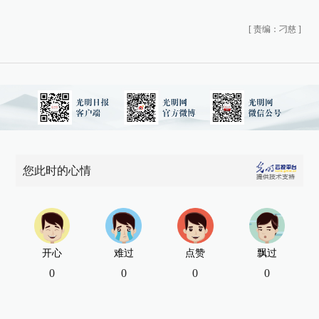
[
责编：刁慈
]
您此时的心情
开心
难过
点赞
飘过
0
0
0
0