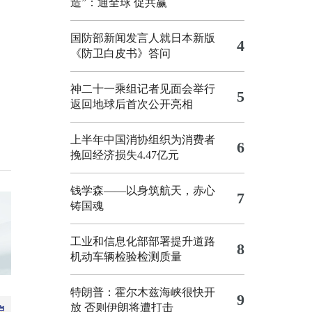
造”：通全球 促共赢
国防部新闻发言人就日本新版
4
《防卫白皮书》答问
神二十一乘组记者见面会举行
5
返回地球后首次公开亮相
上半年中国消协组织为消费者
6
挽回经济损失4.47亿元
钱学森——以身筑航天，赤心
7
铸国魂
工业和信息化部部署提升道路
8
机动车辆检验检测质量
特朗普：霍尔木兹海峡很快开
9
放 否则伊朗将遭打击