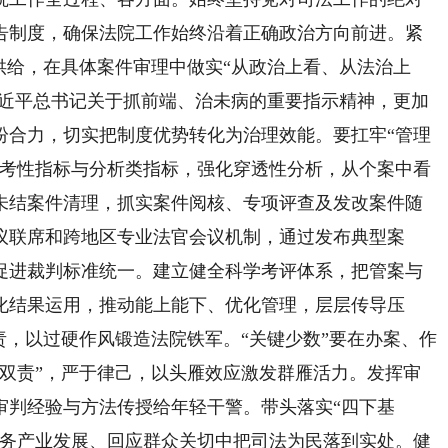
告制度，确保法院工作始终沿着正确政治方向前进。紧
务供给，在具体案件审理中做实“从政治上看、从法治上
习近平总书记关于抓前端、治未病的重要指示精神，更加
纷合力，切实把制度优势转化为治理效能。要扛牢“管理
参考性指标与分析类指标，强化穿透性分析，从个案中看
未结案件清理，抓实案件阅核、专项评查及发改案件随
议联席和跨地区专业法官会议机制，通过发布典型案
促进裁判标准统一。建立健全科学考评体系，把管案与
化结果运用，推动能上能下、优化管理，层层传导压
责，以过硬作风锻造法院铁军。“关键少数”要在办案、作
岗双责”，严于律己，以头雁效应激发群雁活力。发挥审
审判经验与方法传授给年轻干警。带头落实“四下基
服务产业发展、回应群众关切中把司法为民落到实处。健