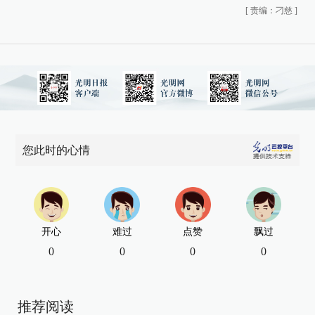
[
责编：刁慈
]
您此时的心情
开心
难过
点赞
飘过
0
0
0
0
推荐阅读