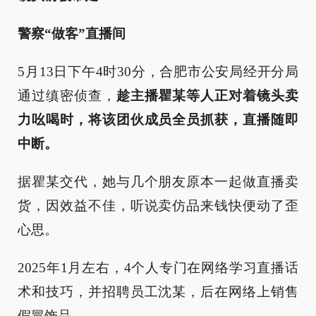
警察“做客”直播间
5月13日下午4时30分，合肥市公安局经开分局
通过缜密侦查，
趁
主播瞿某等人正对着镜头卖
力吆喝时，将该团伙成员全员抓获，直播随即
中断。
据瞿某交代，她与几个朋友原本一起做直播卖
货，因效益不佳，听说卖仿品来钱快便动了歪
心思。
2025年1月左右，4个人专门在网络学习直播话
术和技巧，并招聘员工沈某，后在网络上销售
假冒饰品。