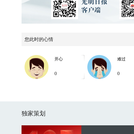
您此时的心情
开心
难过
0
0
独家策划