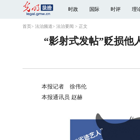
时政
国际
时评
理
首页
>
法治频道
>
法治要闻
>
正文
“影射式发帖”贬损他
本报记者 徐伟伦
本报通讯员 赵赫