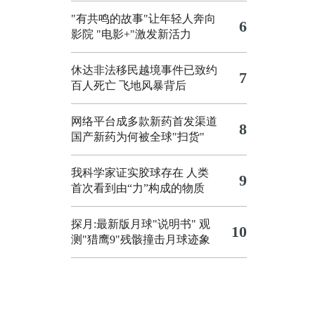
"有共鸣的故事"让年轻人奔向
6
影院
"电影+"激发新活力
休达非法移民越境事件已致约
7
百人死亡
飞地风暴背后
网络平台成多款新药首发渠道
8
国产新药为何被全球"扫货"
我科学家证实胶球存在 人类
9
首次看到由“力”构成的物质
探月:最新版月球"说明书"
观
10
测"猎鹰9"残骸撞击月球迹象