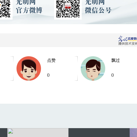
点赞
飘过
0
0