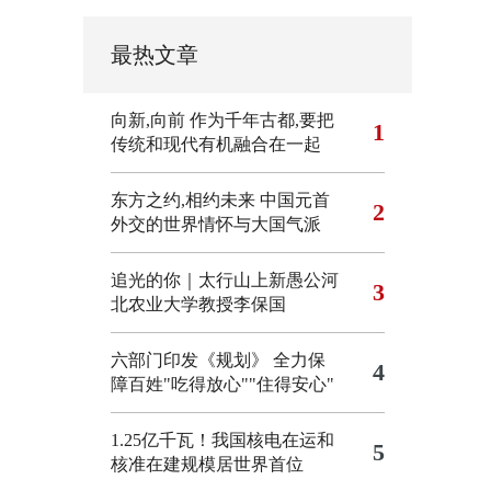
最热文章
向新,向前
作为千年古都,要把
1
传统和现代有机融合在一起
东方之约,相约未来 中国元首
2
外交的世界情怀与大国气派
追光的你｜太行山上新愚公河
3
北农业大学教授李保国
六部门印发《规划》 全力保
4
障百姓"吃得放心""住得安心"
1.25亿千瓦！我国核电在运和
5
核准在建规模居世界首位