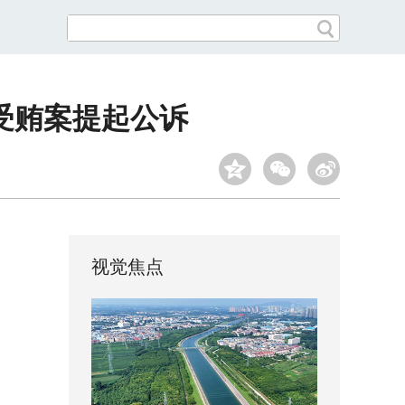
受贿案提起公诉
视觉焦点