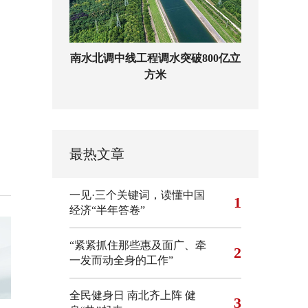
南水北调中线工程调水突破800亿立
方米
最热文章
一见·三个关键词，读懂中国
1
经济“半年答卷”
“紧紧抓住那些惠及面广、牵
2
一发而动全身的工作”
全民健身日 南北齐上阵 健
3