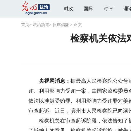
时政
国际
时评
理
首页
>
法治频道
>
反腐倡廉
>
正文
检察机关依法
央视网消息：
据最高人民检察院公众号
贿、利用影响力受贿一案，由国家监察委员
依法以涉嫌受贿罪、利用影响力受贿罪对姜
审查起诉。近日，滨州市人民检察院已向滨
检察机关在审查起诉阶段，依法告知了被
了辩护人的意见。检察机关起诉指控：被告