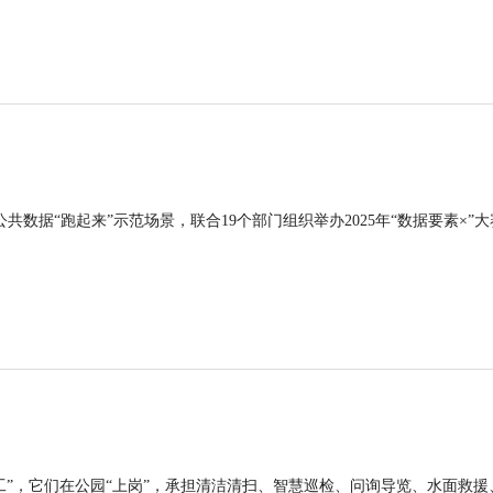
公共数据“跑起来”示范场景，联合19个部门组织举办2025年“数据要素×”大
工”，它们在公园“上岗”，承担清洁清扫、智慧巡检、问询导览、水面救援