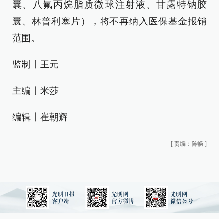
囊、八氟丙烷脂质微球注射液、甘露特钠胶
囊、林普利塞片），将不再纳入医保基金报销
范围。
监制丨王元
主编丨米莎
编辑丨崔朝辉
[
责编：陈畅
]