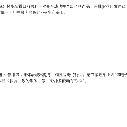
VA）树脂装置日前顺利一次开车成功并产出合格产品，首批货品已发往欧
球单一工厂中最大的高端PVA生产基地。
的相互作用强，集体表现出超导、磁性等奇特行为。这在物理学上叫“强电
沟通的步调一致的集体，像一支训练有素的“乐队”。