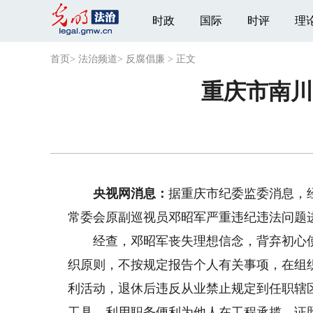
时政
国际
时评
理
首页
>
法治频道
>
反腐倡廉
>
正文
重庆市南川
央视网消息：
据重庆市纪委监委消息，
常委会原副巡视员邓昭军严重违纪违法问题
经查，邓昭军丧失理想信念，背弃初心使
织原则，不按规定报告个人有关事项，在组
利活动，退休后违反从业禁止规定到任职辖
工具，利用职务便利为他人在工程承揽、证