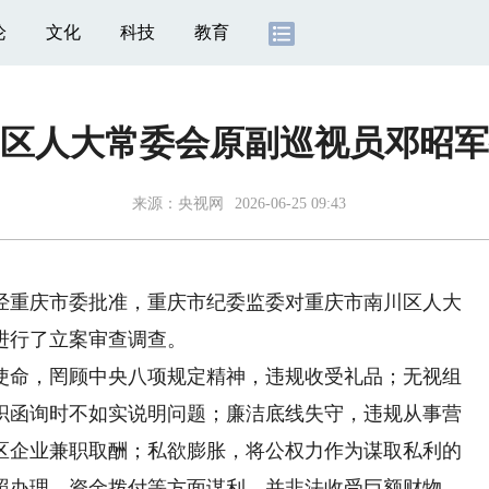
论
文化
科技
教育
区人大常委会原副巡视员邓昭军
来源：
央视网
2026-06-25 09:43
经重庆市委批准，重庆市纪委监委对重庆市南川区人大
进行了立案审查调查。
命，罔顾中央八项规定精神，违规收受礼品；无视组
织函询时不如实说明问题；廉洁底线失守，违规从事营
区企业兼职取酬；私欲膨胀，将公权力作为谋取私利的
照办理、资金拨付等方面谋利，并非法收受巨额财物。