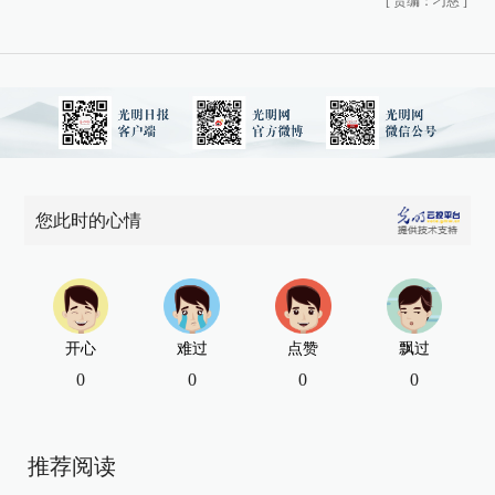
[
责编：刁慈
]
您此时的心情
开心
难过
点赞
飘过
0
0
0
0
推荐阅读